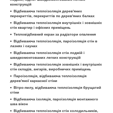
конструкцій
Відбиваюча теплоізоляція дерев'яних
перекриттів, перекриттів по дерев'яних балках
Відбиваюча теплоізоляція внутрішніх і зовнішніх
стін квартир і офісних приміщень
Тепловідбивний екран за радіатори опалення
Відбиваюча теплоізоляція, пароізоляція стін в
лазнях і саунах
Відбиваюча теплоізоляція стін лоджій і
швидкомонтованих легких конструкцій
Відбиваюча теплоізоляція зовнішніх і внутрішніх
стін складів, ангарів, виробничих приміщень
Пароізоляція, відбиваюча теплоізоляція
дерев'яної каркасної стіни
Вітро-пилу, відбиваюча теплоізоляція брущатий
стіни
Відбиваюча ізоляція, пароізоляція монтажного
шва вікон
Відбиваюча теплоізоляція стін холодильників,