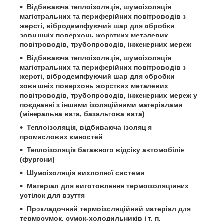
Відбиваюча теплоізоляція, шумоізоляція
магістральних та периферійних повітроводів з
жерсті, вібродемпфуючий шар для обробки
зовнішніх поверхонь жорстких металевих
повітроводів, трубопроводів, інженерних мереж
Відбиваюча теплоізоляція, шумоізоляція
магістральних та периферійних повітроводів з
жерсті, вібродемпфуючий шар для обробки
зовнішніх поверхонь жорстких металевих
повітроводів, трубопроводів, інженерних мереж у
поєднанні з іншими ізоляційними матеріалами
(мінеральна вата, базальтова вата)
Теплоізоляція, відбиваюча ізоляція
промислових ємностей
Теплоізоляція багажного відсіку автомобілів
(фургони)
Шумоізоляція вихлопної системи
Матеріал для виготовлення термоізоляційних
устілок для взуття
Прокладочний термоізоляційний матеріал для
термосумок, сумок-холодильників і т. п.