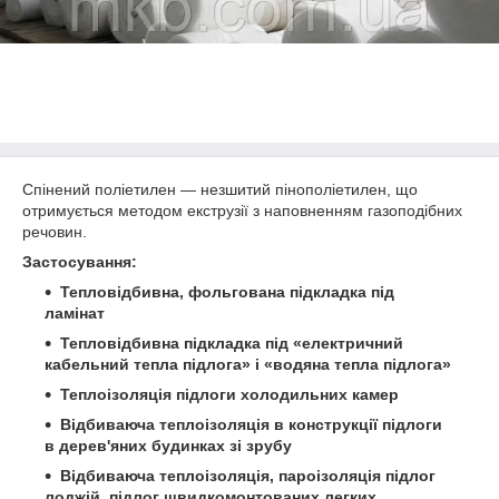
Спінений поліетилен — незшитий пінополіетилен, що
отримується методом екструзії з наповненням газоподібних
речовин.
Застосування:
Тепловідбивна, фольгована підкладка під
ламінат
Тепловідбивна підкладка під «електричний
кабельний тепла підлога» і «водяна тепла підлога»
Теплоізоляція підлоги холодильних камер
Відбиваюча теплоізоляція в конструкції підлоги
в дерев'яних будинках зі зрубу
Відбиваюча теплоізоляція, пароізоляція підлог
лоджій, підлог швидкомонтованих легких