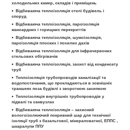
холодильних камер, складів і приміщень
Відбиваюча теплоізоляція стелі будівель і
споруд
Відбиваюча теплоізоляція, пароізоляція
мансардних і горищних перекриттів
Відбиваюча теплоізоляція, шумоізоляція,
пароізоляція плоских і похилих дахів
Відбиваюча теплоізоляція для інфрачервоних
стельових обігрівачів
Відбиваюча теплоізоляція, захист від конденсату
труб
Теплоізоляція трубопроводів каналізації та
водопостачання, що прокладаються в зовнішніх
траншеях поза будівлі з зворотною засипкою
Теплоізоляція внутрішніх трубопроводів у
підвалі та санвузлах
Відбиваюча теплоізоляція – захисний
вологоізолюючий покривний шар для технічної
ізоляції труб з базальтової, мінераловатної, ЕППС ,
шкаралупи ППУ