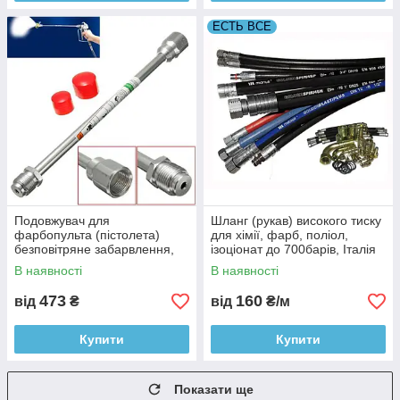
ЕСТЬ ВСЕ
Подовжувач для
Шланг (рукав) високого тиску
фарбопульта (пістолета)
для хімії, фарб, поліол,
безповітряне забарвлення,
ізоціонат до 700барів, Італія
різь 7/8
В наявності
В наявності
473
160
від
₴
від
₴/м
Купити
Купити
Показати ще