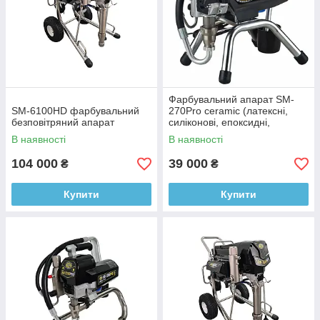
Фарбувальний апарат SM-
SM-6100HD фарбувальний
270Pro ceramic (латексні,
безповітряний апарат
силіконові, епоксидні,
поліуретанові, ПФ, ГФ
В наявності
В наявності
104 000
39 000
₴
₴
Купити
Купити