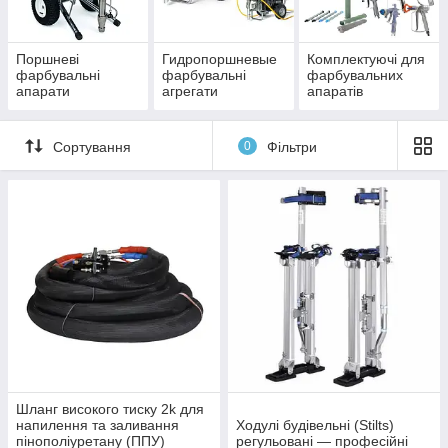
Поршневі
Гидропоршневые
Комплектуючі для
фарбувальні
фарбувальні
фарбувальних
апарати
агрегати
апаратів
Сортування
0
Фільтри
Шланг високого тиску 2k для
напилення та заливання
Ходулі будівельні (Stilts)
пінополіуретану (ППУ)
регульовані — професійні