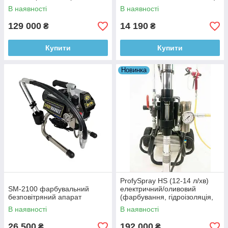
В наявності
В наявності
129 000
14 190
₴
₴
Купити
Купити
Новинка
ProfySpray HS (12-14 л/хв)
SM-2100 фарбувальний
електричний/оливовий
безповітряний апарат
(фарбування, гідроізоляція,
шпаклівка, вогнетривкий
В наявності
В наявності
захист)
26 500
192 000
₴
₴