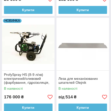
Купити
Купити
НОВИНКА
ProfySpray HS (8-9 л/хв)
електричний/оливовий
Леза для механізованих
(фарбування, гідроізоляція,
шпателей Olejnik
шпаклівка, вогнетривкий
В наявності
В наявності
захист)
176 000
514
₴
від
₴
Купити
Купити