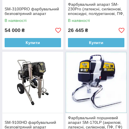
Фарбувальний апарат SM-
SM-3100PRO фарбувальний
230Pro (латексні, силіконові,
безповітряний апарат
епоксидні, поліуретанові, ПФ,
ГФ)
В наявності
В наявності
54 000
26 445
₴
₴
Купити
Купити
Фарбувальний поршневий
SM-9100HD фарбувальний
апарат SM-170LP (акрилові,
безповітряний апарат
латексні, силіконові, ПФ, ГФ)