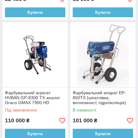
Купити
Купити
Фарбувальний агрегат
Фарбувальний апарат EP-
HVBAN GP-8300 TX аналог
850TX (шпатлівка,
Graco GMAX 7900 HD
вогнезахист, гідроізоляція)
аналог GRACO Mark 10
Під замовлення
В наявності
110 000
101 000
₴
₴
Купити
Купити