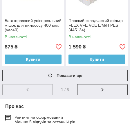
Багаторазовий універсальний
Плоский складчастий фільтр
мішок для пилососу 400 мм.
FLEX VFE VCE L/M/H PES
(vac40)
(445134)
В наявності
В наявності
875
1 590
₴
₴
Купити
Купити
Показати ще
1
/ 5
Про нас
Рейтинг не сформований
Менше 5 відгуків за останній рік