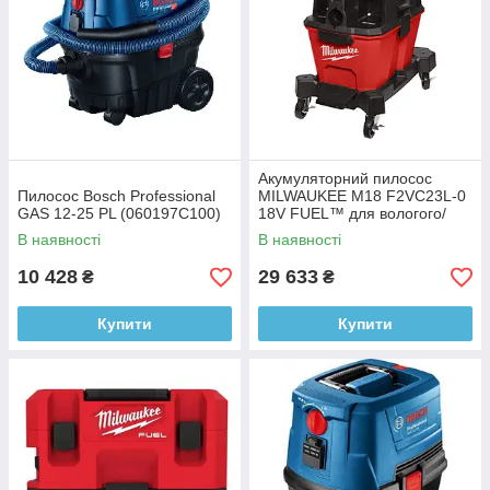
Акумуляторний пилосос
Пилосос Bosch Professional
MILWAUKEE M18 F2VC23L-0
GAS 12-25 PL (060197C100)
18V FUEL™ для вологого/
сухого прибирання
В наявності
В наявності
(4933478964)
10 428
29 633
₴
₴
Купити
Купити