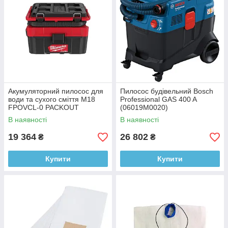
Акумуляторний пилосос для
Пилосос будівельний Bosch
води та сухого сміття M18
Professional GAS 400 A
FPOVCL-0 PACKOUT
(06019M0020)
MILWAUKEE (4933478187)
В наявності
В наявності
19 364
26 802
₴
₴
Купити
Купити