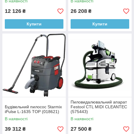
В наявності
В наявності
12 126
26 208
₴
₴
Купити
Купити
Пиловидалювальний апарат
Будівельний пилосос Starmix
Festool CTL MIDI CLEANTEC
iPulse L-1635 TOP (018621)
(575443)
В наявності
В наявності
39 312
27 500
₴
₴