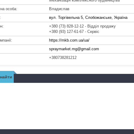
Механізація комплексного будівництва
Владислав
вул. Торгівельна 5, Слобожанське, Україна
+380 (73) 828-12-12
Відділ продажу
+380 (93) 127-61-67
Сервіс
https://mkb.com.ua/ua/
spraymarket.mg@gmail.com
+380738281212
знайти