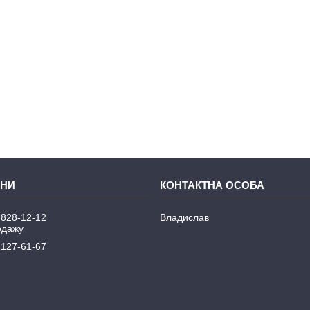
 828-12-12
Владислав
одажу
 127-61-67