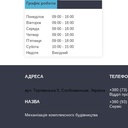
Графік роботи
Понеділок
09:00
18:00
Вівторок
09:00
18:00
Середа
09:00
18:00
Четвер
09:00
18:00
Пʼятниця
09:00
18:00
Субота
10:00
15:00
Неділя
Вихідний
+380 (73)
вул. Торгівельна 5, Слобожанське, Україна
Відділ пр
+380 (93)
Сервіс
Механізація комплексного будівництва