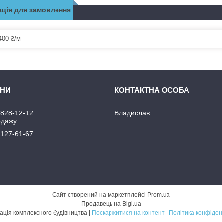
ція для замовлення
400 ₴/м
 828-12-12
Владислав
одажу
 127-61-67
Сайт створений на маркетплейсі
Prom.ua
Продавець на Bigl.ua
Механізація комплексного будівництва |
Поскаржитися на контент
|
Політика конфіден