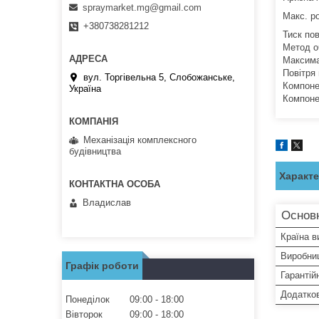
spraymarket.mg@gmail.com
Макс. р
+380738281212
Тиск пов
Метод о
Максима
Повітря 
вул. Торгівельна 5, Слобожанське,
Компоне
Україна
Компонен
Механізація комплексного
будівництва
Характ
Владислав
Основн
Країна в
Виробни
Графік роботи
Гарантій
Додатков
Понеділок
09:00
18:00
Вівторок
09:00
18:00