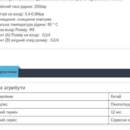
обочий тиск рідини: 250бар
ітря на вході: 0,4-0,8Mpa
чищення: очищення повітрям
льна температура рідини: 80 ° C
на вході Розмір: Ф8
нт (А) Розмір на вході: G1/4
т (B) вхідний отвір розмір: G1/4
еристики
і атрибути
иробник
Китай
цтво:
Пінополіур
ний термін
12 міс
ий сервіс
Сервісне 