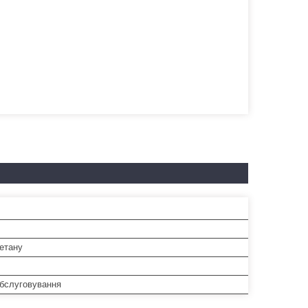
етану
обслуговування