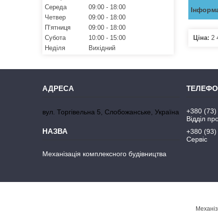
Середа
09:00
18:00
Інформа
Четвер
09:00
18:00
Пʼятниця
09:00
18:00
Ціна:
2 
Субота
10:00
15:00
Неділя
Вихідний
+380 (73)
вул. Торгівельна 5, Слобожанське, Україна
Відділ пр
+380 (93)
Сервіс
Механізація комплексного будівництва