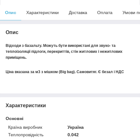
Опис
Характеристики
Доставка
Оплата
Умови п
Опис
Відходи з базальту. Можуть бути використані для звуко- та
теплоізоляції підлоги, перекриттів, стін житлових і нежитлових
приміщень.
Ціна вказана за м3 з мішком (Big bag). Самовитяг. Є безал і НДС
Характеристики
Основні
Країна виробник
Україна
Теплопровідність
0.042