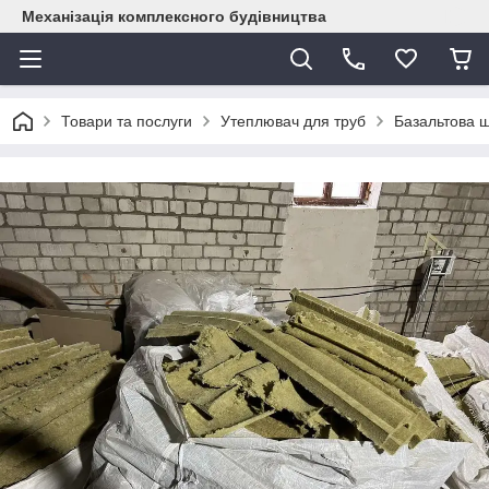
Механізація комплексного будівництва
Товари та послуги
Утеплювач для труб
Базальтова ш