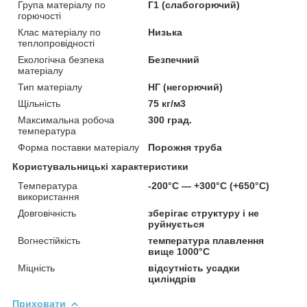
Група матеріалу по
Г1 (слабогорючий)
горючості
Клас матеріалу по
Низька
теплопровідності
Екологічна безпека
Безпечний
матеріалу
Тип матеріалу
НГ (негорючий)
Щільність
75 кг/м3
Максимальна робоча
300 град.
температура
Форма поставки матеріалу
Порожня труба
Користувальницькі характеристики
Температура
-200°С — +300°С (+650°С)
використання
Довговічність
зберігає структуру і не
руйнується
Вогнестійкість
температура плавлення
вище 1000°С
Міцність
відсутність усадки
циліндрів
Приховати