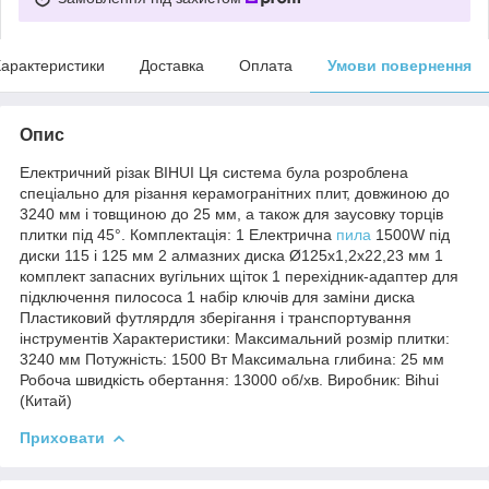
арактеристики
Доставка
Оплата
Умови повернення
Опис
Електричний різак BIHUI Ця система була розроблена
спеціально для різання керамогранітних плит, довжиною до
3240 мм і товщиною до 25 мм, а також для заусовку торців
плитки під 45°. Комплектація: 1 Електрична
пила
1500W під
диски 115 і 125 мм 2 алмазних диска Ø125х1,2х22,23 мм 1
комплект запасних вугільних щіток 1 перехідник-адаптер для
підключення пилососа 1 набір ключів для заміни диска
Пластиковий футлярдля зберігання і транспортування
інструментів Характеристики: Максимальний розмір плитки:
3240 мм Потужність: 1500 Вт Максимальна глибина: 25 мм
Робоча швидкість обертання: 13000 об/хв. Виробник: Bihui
(Китай)
Приховати