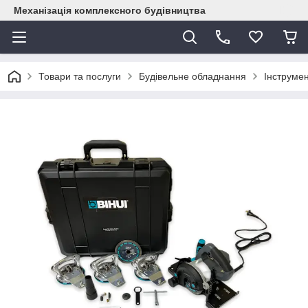
Механізація комплексного будівництва
Товари та послуги
Будівельне обладнання
Інструме