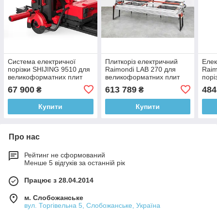
Система електричної
Плиткоріз електричний
Елек
порізки SHIJING 9510 для
Raimondi LAB 270 для
Raim
великоформатних плит
великоформатних плит
порі
3600 мм з
2700 мм (379CA260EU)
плит
67 900
613 789
484
₴
₴
АВТОМАТИКОЮ (S9510)
(37
Купити
Купити
Про нас
Рейтинг не сформований
Менше 5 відгуків за останній рік
Працює з 28.04.2014
м. Слобожанське
вул. Торгівельна 5, Слобожанське, Україна