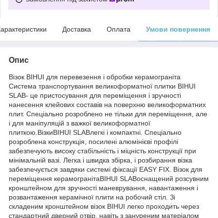
арактеристики
Доставка
Оплата
Умови повернення
Опис
Візок BIHUI для перевезення і обробки керамограніта
Система транспортування великоформатної плитки BIHUI
SLAB- це пристосування для переміщення і зручності
нанесення клейових составів на поверхню великоформатних
плит. Спеціально розроблено не тільки для переміщення, але
і для маніпуляцій з важкої великоформатної
плиткою.ВізкиBIHUI SLABлегкі і компактні. Спеціально
розроблена конструкція, посилені алюмінієві профілі
забезпечують високу стабільність і міцність конструкції при
мінімальній вазі. Легка і швидка збірка, і розбирання візка
забезпечується завдяки системі фіксації EASY FIX. Візок для
переміщення керамогранітаBIHUI SLABоснащений розсувним
кронштейном для зручності маневрування, навантаження і
розвантаження керамічної плити на робочий стіл. Зі
складеним кронштейном візок BIHUI легко проходить через
стандартний дверний отвір, навіть з зануреним матеріалом