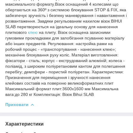
максимального формату.Візок оснащений 4 колесами що
обертаються на 360º з системою блокування STOP & FIX, яка
забезпечує зручність і безпеку маневрування і навантаження і
розвантаження. Завдяки регульованим нахилом візок BIHUI
SLAB перетворюється на ідеальну основу для нанесення
плиткового
клею
на плиту. Візок оснащена захисними
гумовими прокладками для запобігання псуванню матеріалу
або інших предметів. Регулювання: настройка рами на
робочий процес - «транспортування - нанесення клею»;
механічне блокування руху коліс. Матеріал виготовлення:
фіксатори - сталь; корпус - екструдований алюміній; колеса -
поліамід, з широким поліуретановим кантом для полегшення
перебігу; демпфери - пористий поліуретан. Характеристики:
Призначення:для переміщення і зручності нанесення
клейових составів на поверхню великоформатних плит
Максимальний формат плит:3600х1600 мм Максимальна
вага:до 280 кг Комплектація: Візок Bihui SLAB
Приховати
Характеристики