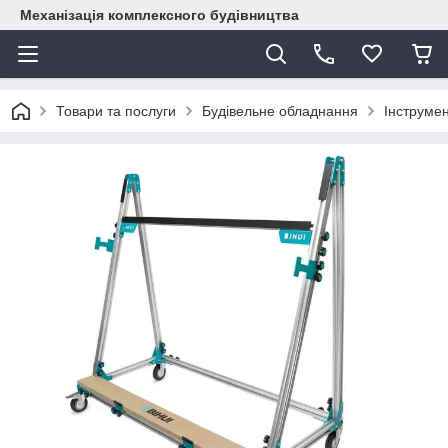
Механізація комплексного будівництва
Товари та послуги
Будівельне обладнання
Інструме