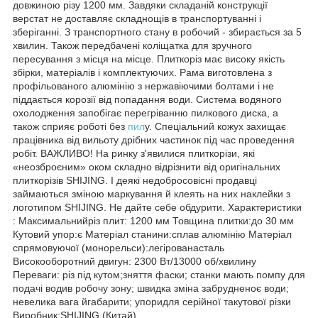
довжиною різу 1200 мм. Завдяки складаній конструкції
верстат не доставляє складнощів в транспортуванні і
зберіганні. З транспортного стану в робочий - збирається за 5
хвилин. Також передбачені коліщатка для зручного
пересування з місця на місце. Плиткоріз має високу якість
збірки, матеріалів і комплектуючих. Рама виготовлена з
профільованого алюмінію з нержавіючими болтами і не
піддається корозії від попадання води. Система водяного
охолодження запобігає перегріванню пилкового диска, а
також сприяє роботі без
пил
у. Спеціальний кожух захищає
працівника від вильоту дрібних частинок під час проведення
робіт. ВАЖЛИВО! На ринку з'явилися плиткорізи, які
«неозброєним» оком складно відрізнити від оригінальних
плиткорізів SHIJING. І деякі недобросовісні продавці
займаються зміною маркування й клеять на них наклейки з
логотипом SHIJING. Не дайте себе обдурити. Характеристики
: Максимальнийріз плит: 1200 мм Товщина плитки:до 30 мм
Кутовий упор:є Матеріал станини:сплав алюмінію Матеріал
спрямовуючої (монорельси):легірованасталь
Високооборотний двигун: 2300 Вт/13000 об/хвилину
Переваги: різ під кутом;зняття фаски; станки мають помпу для
подачі водив робочу зону; швидка зміна забрудненоє води;
невелика вага йгабарити; упоридля серійної такутової різки
Виробник:SHIJING (Китай)