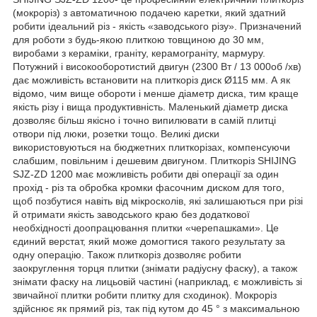
(мокроріз) з автоматичною подачею каретки, який здатний
робити ідеальний різ - якість «заводського різу». Призначений
для роботи з будь-якою плиткою товщиною до 30 мм,
виробами з кераміки, граніту, керамограніту, мармуру.
Потужний і високооборотистий двигун (2300 Вт / 13 000об /хв)
дає можливість встановити на плиткоріз диск Ø115 мм. А як
відомо, чим вище обороти і менше діаметр диска, тим краще
якість різу і вища продуктивність. Маленький діаметр диска
дозволяє більш якісно і точно випилювати в самій плитці
отвори під люки, розетки тощо. Великі диски
використовуються на бюджетних плиткорізах, компенсуючи
слабшим, повільним і дешевим двигуном. Плиткоріз SHIJING
SJZ-ZD 1200 має можливість робити дві операції за один
прохід - різ та обробка кромки фасочним диском для того,
щоб позбутися навіть від мікросколів, які залишаються при різі
й отримати якість заводського краю без додаткової
необхідності доопрацювання плитки «черепашками». Це
єдиний верстат, який може домогтися такого результату за
одну операцію. Також плиткоріз дозволяє робити
заокруглення торця плитки (знімати радіусну фаску), а також
знімати фаску на лицьовій частині (наприклад, є можливість зі
звичайної плитки робити плитку для сходинок). Мокроріз
здійснює як прямий різ, так під кутом до 45 ° з максимальною