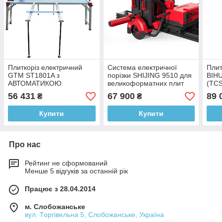
Плиткоріз електричний
Система електричної
Плит
GTM ST1801A з
порізки SHIJING 9510 для
BIHU
АВТОМАТИКОЮ
великоформатних плит
(TC
(AL1801A)
3600 мм з
56 431
67 900
89 
₴
₴
АВТОМАТИКОЮ (S9510)
Купити
Купити
Про нас
Рейтинг не сформований
Менше 5 відгуків за останній рік
Працює з 28.04.2014
м. Слобожанське
вул. Торгівельна 5, Слобожанське, Україна