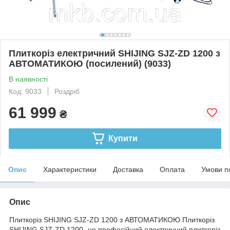
Плиткоріз електричний SHIJING SJZ-ZD 1200 з
АВТОМАТИКОЮ (посилений) (9033)
В наявності
Код: 9033
Роздріб
61 999
₴
Купити
Опис
Характеристики
Доставка
Оплата
Умови п
Опис
Плиткоріз SHIJING SJZ-ZD 1200 з АВТОМАТИКОЮ Плиткоріз
SHIJING SJZ-ZD 1200- це професійний електричний плиткоріз