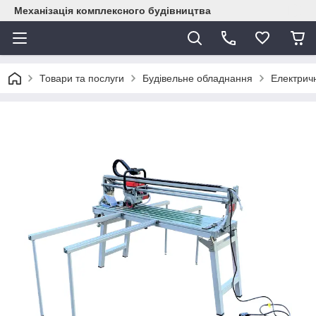
Механізація комплексного будівництва
Товари та послуги
Будівельне обладнання
Електричн