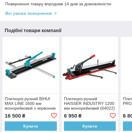
Повернення товару впродовж 14 днів за домовленістю
Всі умови повернення
Подібні товари компанії
Плиткоріз ручний BIHUI
Плиткоріз ручний
Плит
MAX LINE 1600 мм
HAISSER INDUSTRY 1200
PRO 
монорейковий з червоним
мм монорейковий (64022)
лазером (TCS1600)
16 500
6 950
6 8
₴
₴
Купити
Купити