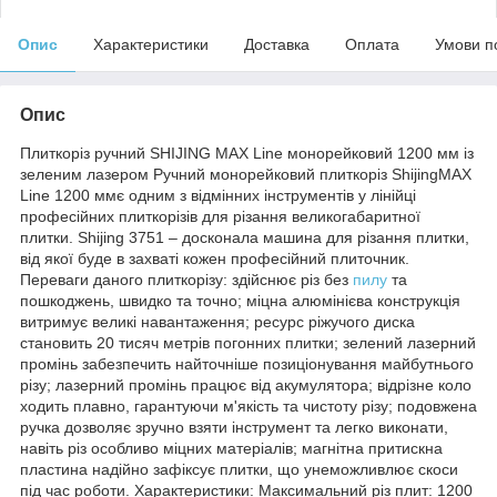
Опис
Характеристики
Доставка
Оплата
Умови п
Опис
Плиткоріз ручний SHIJING MAX Line монорейковий 1200 мм із
зеленим лазером Ручний монорейковий плиткоріз ShijingMAX
Line 1200 ммє одним з відмінних інструментів у лінійці
професійних плиткорізів для різання великогабаритної
плитки. Shijing 3751 – досконала машина для різання плитки,
від якої буде в захваті кожен професійний плиточник.
Переваги даного плиткорізу: здійснює різ без
пилу
та
пошкоджень, швидко та точно; міцна алюмінієва конструкція
витримує великі навантаження; ресурс ріжучого диска
становить 20 тисяч метрів погонних плитки; зелений лазерний
промінь забезпечить найточніше позиціонування майбутнього
різу; лазерний промінь працює від акумулятора; відрізне коло
ходить плавно, гарантуючи м'якість та чистоту різу; подовжена
ручка дозволяє зручно взяти інструмент та легко виконати,
навіть різ особливо міцних матеріалів; магнітна притискна
пластина надійно зафіксує плитки, що унеможливлює скоси
під час роботи. Характеристики: Максимальний різ плит: 1200