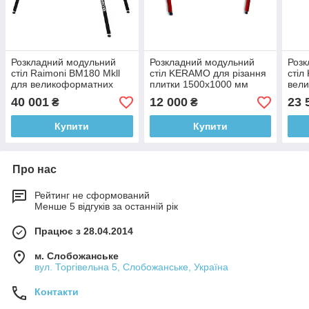
Розкладний модульний
Розкладний модульний
Розк
стіл Raimoni BM180 Mkll
стіл KERAMO для різання
стіл
для великоформатних
плитки 1500х1000 мм
вел
плит 1800x900 мм
(SMBT)
200
40 001
12 000
23 
₴
₴
(394MA)
(355
Купити
Купити
Про нас
Рейтинг не сформований
Менше 5 відгуків за останній рік
Працює з 28.04.2014
м. Слобожанське
вул. Торгівельна 5, Слобожанське, Україна
Контакти