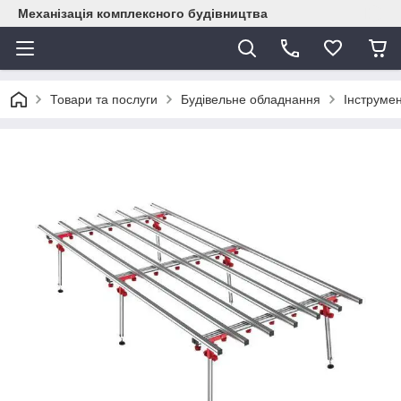
Механізація комплексного будівництва
Товари та послуги
Будівельне обладнання
Інструме