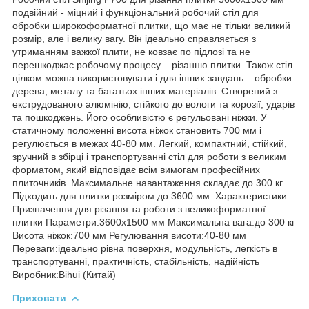
подвійний - міцний і функціональний робочий стіл для
обробки широкоформатної плитки, що має не тільки великий
розмір, але і велику вагу. Він ідеально справляється з
утриманням важкої плити, не ковзає по підлозі та не
перешкоджає робочому процесу – різанню плитки. Також стіл
цілком можна використовувати і для інших завдань – обробки
дерева, металу та багатьох інших матеріалів. Створений з
екструдованого алюмінію, стійкого до вологи та корозії, ударів
та пошкоджень. Його особливістю є регульовані ніжки. У
статичному положенні висота ніжок становить 700 мм і
регулюється в межах 40-80 мм. Легкий, компактний, стійкий,
зручний в збірці і транспортуванні стіл для роботи з великим
форматом, який відповідає всім вимогам професійних
плиточників. Максимальне навантаження складає до 300 кг.
Підходить для плитки розміром до 3600 мм. Характеристики:
Призначення:для різання та роботи з великоформатної
плитки Параметри:3600х1500 мм Максимальна вага:до 300 кг
Висота ніжок:700 мм Регулювання висоти:40-80 мм
Переваги:ідеально рівна поверхня, модульність, легкість в
транспортуванні, практичність, стабільність, надійність
Виробник:Bihui (Китай)
Приховати