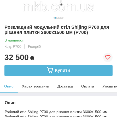
Розкладний модульний стіл Shijing P700 для
різання плитки 3600x1500 мм (P700)
В наявності
Код: P700
Роздріб
32 500
₴
Купити
Опис
Характеристики
Доставка
Оплата
Умови п
Опис
Робочий стіл Shijing P700 для різання плитки 3600x1500 мм
Робочий стіл Shijing P700 для різання плитки 3600x1500 мм