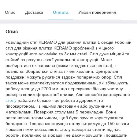
Опис
Доставка
Оплата
Умови повернення
Опис
Розкладний стіл KERAMO для різання плитки 1 секція Робочий
стіл для різання плитки KERAMO зроблений з міцного
конструкційного алюмінію та 3х мм сталі. Стіл дуже міцний та
стійкий за рахунок своєї унікальної конструкції. Може
розбиратися як частково (ніжки складаються під стіл), і
повністю. Збирається стіл за лічені хвилини. Центральні
поздовжні можуть рухатися вздовж поперечних опор. Стіл
також може комплектуватися подовжувачами, які збільшують
робочу площу до 2700 мм, що перекриває більшу частину
розмірів великоформатної плитки. Але способів застосування
столу
набагато більше - це робота з деревом, і з
гіпсокартоном, і з іншими листовими або рулонними
матеріалами. Поверхня столу має 5 перекладин. Вони
розташовані таким чином, щоб було зручно користуватися
болгаркою. Тверда конструкція столу витримує до 150 кг ваги.
Нековзкі ніжки дозволяють столу намертво стояти під час
роботи, поглинаючи вібрації і не даючи зрушити і пошкодити