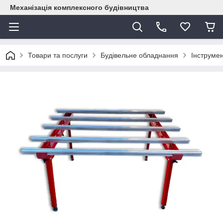
Механізація комплексного будівництва
Товари та послуги
Будівельне обладнання
Інструме