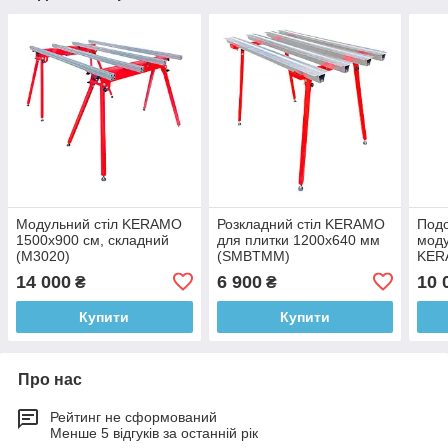
Модульний стіл KERAMO
Розкладний стіл KERAMO
Подо
1500х900 см, складний
для плитки 1200х640 мм
моду
(M3020)
(SMBTMM)
KER
(OS
14 000
6 900
10 
₴
₴
Купити
Купити
Про нас
Рейтинг не сформований
Менше 5 відгуків за останній рік