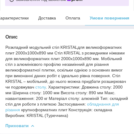
арактеристики
Доставка
Оплата
Умови повернення
Опис
Розкладний модульний стіл KRISTALдля великоформатних
плит 2000x1000х890 мм Стіл KRISTAL з розкидними ніжками
для великоформатних плит 2000х1000х890 мм. Мобільний
стіл з алюмінієвого профілю незамінний для різання
великоформатної плитки, оскільки однією з основних вимог
при виконанні даних робіт є ідеально рівна поверхня. Стіл
KRISTAL – мобільний, до нього можна придбати розширювач
чи подовжувач
столу
. Характеристики: Довжина столу: 2000
мм Ширина столу: 1000 мм Висота столу: 890 мм Макс.
навантаження: 200 кг Матеріал столу: алюміній Тип: складний
стіл для роботи з плиткою Застосування:
обладнання для
різання
крупноформатних плит Конструкція: складана
Виробник: KRISTAL (Туреччина)
Приховати