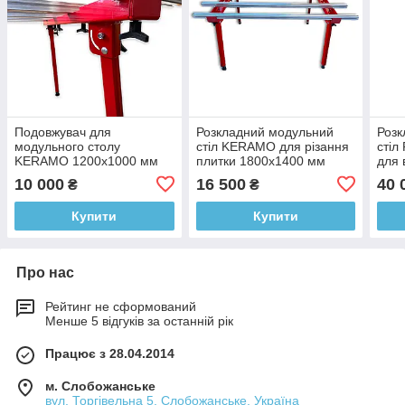
Подовжувач для
Розкладний модульний
Розк
модульного столу
стіл KERAMO для різання
стіл
KERAMO 1200х1000 мм
плитки 1800х1400 мм
для
(OSMBT)
(SMBTB)
плит
10 000
16 500
40 
₴
₴
(39
Купити
Купити
Про нас
Рейтинг не сформований
Менше 5 відгуків за останній рік
Працює з 28.04.2014
м. Слобожанське
вул. Торгівельна 5, Слобожанське, Україна