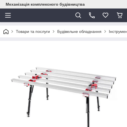
Механізація комплексного будівництва
Товари та послуги
Будівельне обладнання
Інструме