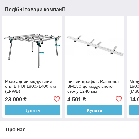
Подібні товари компанії
Розкладний модульний
Бічний профіль Raimondi
Мод
стіл BIHUI 1800х1400 мм
BM180 до модульного
1500
(LFWB)
столу 1240 мм
(M3
(394IS1200)
23 000
4 501
14 
₴
₴
Купити
Купити
Про нас