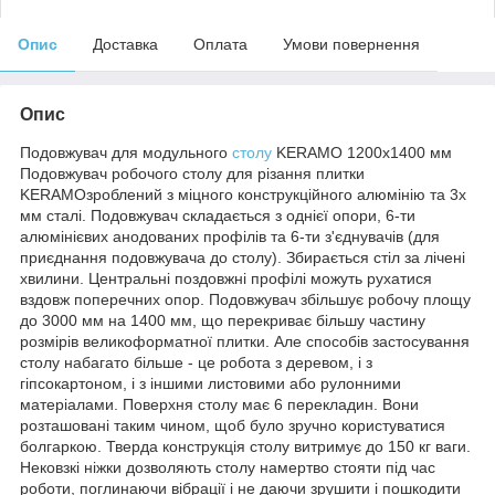
Опис
Доставка
Оплата
Умови повернення
Опис
Подовжувач для модульного
столу
KERAMO 1200х1400 мм
Подовжувач робочого столу для різання плитки
KERAMOзроблений з міцного конструкційного алюмінію та 3х
мм сталі. Подовжувач складається з однієї опори, 6-ти
алюмінієвих анодованих профілів та 6-ти з'єднувачів (для
приєднання подовжувача до столу). Збирається стіл за лічені
хвилини. Центральні поздовжні профілі можуть рухатися
вздовж поперечних опор. Подовжувач збільшує робочу площу
до 3000 мм на 1400 мм, що перекриває більшу частину
розмірів великоформатної плитки. Але способів застосування
столу набагато більше - це робота з деревом, і з
гіпсокартоном, і з іншими листовими або рулонними
матеріалами. Поверхня столу має 6 перекладин. Вони
розташовані таким чином, щоб було зручно користуватися
болгаркою. Тверда конструкція столу витримує до 150 кг ваги.
Нековзкі ніжки дозволяють столу намертво стояти під час
роботи, поглинаючи вібрації і не даючи зрушити і пошкодити