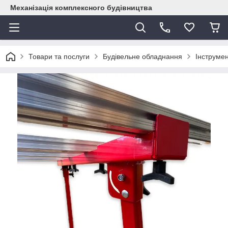
Механізація комплексного будівництва
Товари та послуги
Будівельне обладнання
Інструме