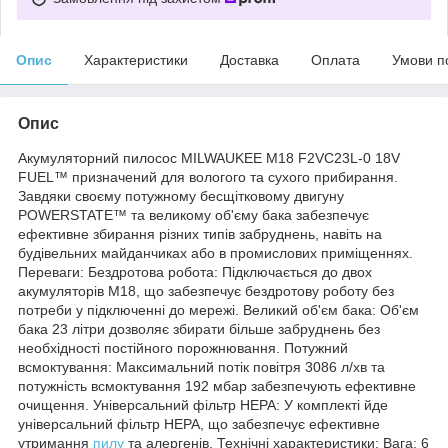
Опис
Характеристики
Доставка
Оплата
Умови п
Опис
Акумуляторний пилосос MILWAUKEE M18 F2VC23L-0 18V
FUEL™ призначений для вологого та сухого прибирання.
Завдяки своєму потужному бесщітковому двигуну
POWERSTATE™ та великому об'єму бака забезпечує
ефективне збирання різних типів забруднень, навіть на
будівельних майданчиках або в промислових приміщеннях.
Переваги: Бездротова робота: Підключається до двох
акумуляторів M18, що забезпечує бездротову роботу без
потреби у підключенні до мережі. Великий об'єм бака: Об'єм
бака 23 літри дозволяє збирати більше забруднень без
необхідності постійного порожнювання. Потужний
всмоктування: Максимальний потік повітря 3086 л/хв та
потужність всмоктування 192 мбар забезпечують ефективне
очищення. Універсальний фільтр HEPA: У комплекті йде
універсальний фільтр HEPA, що забезпечує ефективне
утримання
пилу
та алергенів. Технічні характеристики: Вага: 6