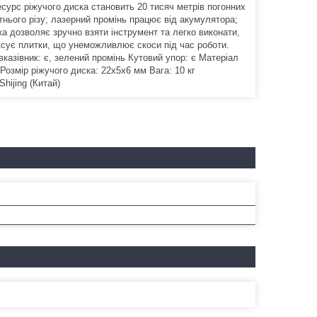
есурс ріжучого диска становить 20 тисяч метрів погонних
нього різу; лазерний промінь працює від акумулятора;
ка дозволяє зручно взяти інструмент та легко виконати,
іксує плитки, що унеможливлює скоси під час роботи.
казівник: є, зелений промінь Кутовий упор: є Матеріал
Розмір ріжучого диска: 22x5x6 мм Вага: 10 кг
hijing (Китай)