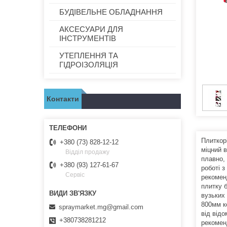
БУДІВЕЛЬНЕ ОБЛАДНАННЯ
АКСЕСУАРИ ДЛЯ
ІНСТРУМЕНТІВ
УТЕПЛЕННЯ ТА
ГІДРОІЗОЛЯЦІЯ
Контакти
Плиткор
+380 (73) 828-12-12
міцний 
Відділ продажу
плавно,
+380 (93) 127-61-67
роботі 
Сервіс
рекомен
плитку б
вузьких
800мм к
spraymarket.mg@gmail.com
від від
+380738281212
рекомен