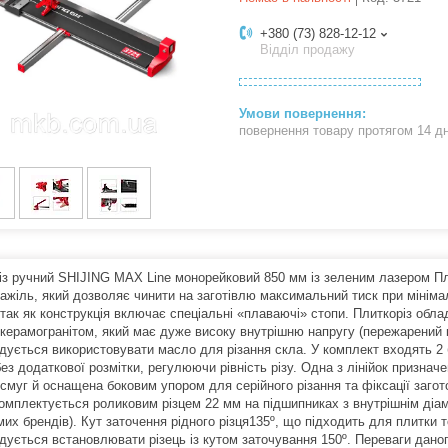
+380 (73) 828-12-12
Відділ продажу
повернення товару протягом 14 д
із ручний SHIJING MAX Line монорейковий 850 мм із зеленим лазером П
важіль, який дозволяє чинити на заготівлю максимальний тиск при мінім
 так як конструкція включає спеціальні «плаваючі» стопи. Плиткоріз обл
з керамогранітом, який має дуже високу внутрішню напругу (пережарений 
дується використовувати масло для різання скла. У комплект входять 2 
ез додаткової розмітки, регулюючи рівність різу. Одна з лінійок призначе
 смуг й оснащена боковим упором для серійного різання та фіксації загот
омплектується роликовим різцем 22 мм на підшипниках з внутрішнім діаме
омих брендів). Кут заточення рідного різця135º, що підходить для плитки
дується встановлювати різець із кутом заточування 150º. Переваги даног