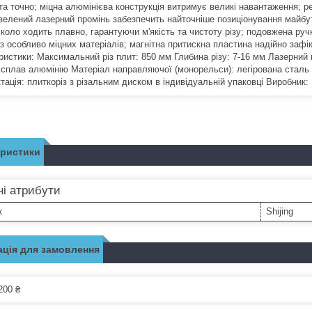
та точно; міцна алюмінієва конструкція витримує великі навантаження; р
 зелений лазерний промінь забезпечить найточніше позиціонування майбут
 коло ходить плавно, гарантуючи м'якість та чистоту різу; подовжена руч
різ особливо міцних матеріалів; магнітна притискна пластина надійно заф
ристики: Максимальний різ плит: 850 мм Глибина різу: 7-16 мм Лазерний в
: сплав алюмінію Матеріал направляючої (монорельси): легірована сталь 
ація: плиткоріз з різальним диском в індивідуальній упаковці Виробник: S
еристики
і атрибути
к
Shijing
ція для замовлення
200 ₴