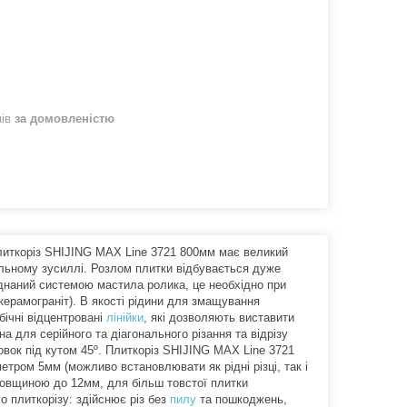
нів
за домовленістю
литкоріз SHIJING MAX Line 3721 800мм має великий
альному зусиллі. Розлом плитки відбувається дуже
аднаний системою мастила ролика, це необхідно при
керамограніт). В якості рідини для змащування
бічні відцентровані
лінійки
, які дозволяють виставити
на для серійного та діагонального різання та відрізу
овок під кутом 45º. Плиткоріз SHIJING MAX Line 3721
тром 5мм (можливо встановлювати як рідні різці, так і
 товщиною до 12мм, для більш товстої плитки
о плиткорізу: здійснює різ без
пилу
та пошкоджень,