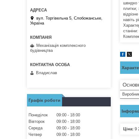
швидко 
плитки;
відрізне
вул. Торгівельна 5, Слобожанське,
навіть 
Україна
Характе
станіни
Комплект
Механізація комплексного
будівництва
Характ
Владислав
Основн
Виробни
Графік роботи
Інформа
Понеділок
09:00
18:00
Вівторок
09:00
18:00
Середа
09:00
18:00
Ціна:
9 
Четвер
09:00
18:00