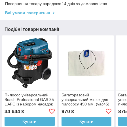
Повернення товару впродовж 14 днів за домовленістю
Всі умови повернення
Подібні товари компанії
Пилосос універсальний
Багаторазовий
Бага
Bosch Professional GAS 35
універсальний мішок для
унів
L AFC із набором насадок
пилососу 450 мм. (vac45)
пило
для підлоги та щілинною
34 644
970
875
₴
₴
насадкою (06019C3200)
Купити
Купити