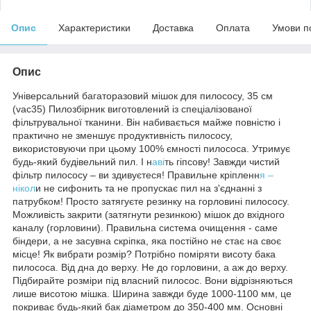
Опис
Характеристики
Доставка
Оплата
Умови п
Опис
Універсальний багаторазовий мішок для пилососу, 35 см
(vac35) Пилозбірник виготовлений із спеціалізованої
фільтрувальної тканини. Він набивається майже повністю і
практично не зменшує продуктивність пилососу,
використовуючи при цьому 100% ємності пилососа. Утримує
будь-який будівельний пил. І н
аві
ть гіпсову! Завжди чистий
фільтр пилососу – ви здивуєтеся! Правильне кріпленн
я –
нікол
и не сифонить та не пропускає пил на з'єднанні з
патрубком! Просто затягуєте резинку на горловині пилососу.
Можливість закрити (затягнути резинкою) мішок до вхідного
каналу (горловини). Правильна система очищення - саме
біндери, а не засувна скріпка, яка постійно не стає на своє
місце! Як вибрати розмір? Потрібно поміряти висоту бака
пилососа. Від дна до верху. Не до горловини, а аж до верху.
Підбирайте розміри під власний пилосос. Вони відрізняються
лише висотою мішка. Ширина завжди буде 1000-1100 мм, це
покриває будь-який бак діаметром до 350-400 мм. Основні