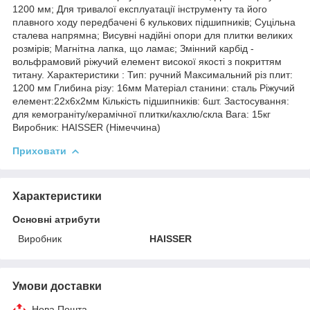
1200 мм; Для тривалої експлуатації інструменту та його
плавного ходу передбачені 6 кулькових підшипників; Суцільна
сталева напрямна; Висувні надійні опори для плитки великих
розмірів; Магнітна лапка, що ламає; Змінний карбід -
вольфрамовий ріжучий елемент високої якості з покриттям
титану. Характеристики : Тип: ручний Максимальний різ плит:
1200 мм Глибина різу: 16мм Матеріал станини: сталь Ріжучий
елемент:22х6х2мм Кількість підшипників: 6шт. Застосування:
для кемограніту/керамічної плитки/кахлю/скла Вага: 15кг
Виробник: HAISSER (Німеччина)
Приховати
Характеристики
Основні атрибути
Виробник
HAISSER
Умови доставки
Нова Пошта