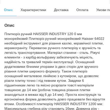
Опис
Характеристики
Доставка
Оплата
Умови п
Опис
Плиткоріз ручний HAISSER INDUSTRY 120 0 мм
монорейковий Плиткоріз ручний монорейковий Haisser 64022
необхідний інструмент для різання кахлю, керамічної плитки,
керамограніту. Перевагою ручного плиткорізу є зручність та
легкість транспортування. Матеріал станини - сталь. Ріжучі
елементи - з карбід-вольфраму забезпечують міцність,
надійність та тривалий термін експлуатації. Оснащений
додатковими бічними упорами із двох сторін для зручного
різання плитки широкого формату. Також плиткоріз
оснащений металевою лінійкою з кутоміром, що дозволяє
різати плитку точно і під певним кутом. Завдяки 6
підшипникам легко та якісно розрізати товсті матеріали
товщиною до 14 мм (робоча товщина різання плитки
знаходиться в межах від 6 до 14 мм). Проста конструкція та
ергономічна форма дозволяють довго працювати без відчуття
втоми. Особливості плиткорізу HAISSER INDUSTRY 1200 мм:
Максимальна глибина різу становить 16мм; Довжина різу -