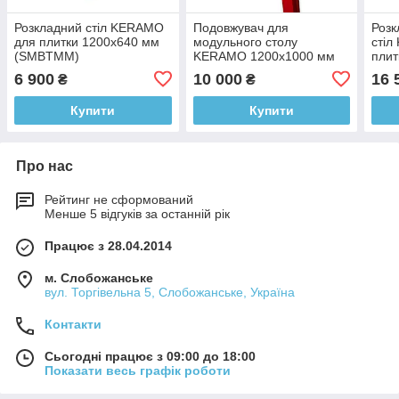
Розкладний стіл KERAMO
Подовжувач для
Розк
для плитки 1200х640 мм
модульного столу
стіл
(SMBTMM)
KERAMO 1200х1000 мм
плит
(OSMBT)
(SM
6 900
10 000
16 
₴
₴
Купити
Купити
Про нас
Рейтинг не сформований
Менше 5 відгуків за останній рік
Працює з 28.04.2014
м. Слобожанське
вул. Торгівельна 5, Слобожанське, Україна
Контакти
Сьогодні працює з 09:00 до 18:00
Показати весь графік роботи