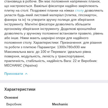
становища в робоче. Він має положення напрямних планок,
що настроюється. Важільні фіксатори надійно закріплюють
плитку на столі. Поздовжні планки на ніжках
столу
дозволяють
укласти будь-який листовий матеріал (плитка, гіпсокартон,
фанера та ін) та утворити зручну полицю для зберігання
інструменту. Магнітні фіксатори дозволяють збільшити
ергономіку зберігання інструменту. Додаткові кронштейни
дозволяють у зручному положенні встановити правило, рівень
або інше. Ніжки мають шарнірні опори для надійного
положення столу. Характеристики: Призначення: для різання
та роботи з плиткою Параметри: 1300х780х930 мм
Максимальна вага: до 100 кг Переваги: ідеально рівна
поверхня, модульність, легкість у транспортуванні,
практичність, стабільність, надійність Вага: 22 кг Виробник:
MECHANIC (Україна)
Приховати
Характеристики
Основні
Виробник
Mechanic