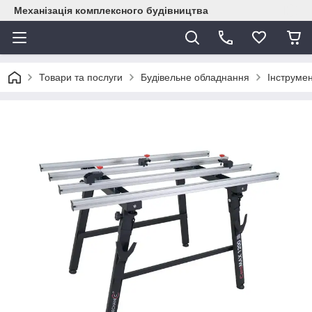
Механізація комплексного будівництва
Товари та послуги
Будівельне обладнання
Інструме