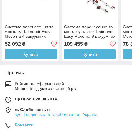
Система перенесення та
Система перенесення та
Сист
монтажу Raimondi Easy-
монтажу плитки Raimondi
монт
Move на 4 вакуумних
Easy Move на 8 вакуумних
Move
присосок RV175
присосок RV175
прис
52 092
109 455
78 
₴
₴
(432EM04V150)
(432EM04TA)
(43
Купити
Купити
Про нас
Рейтинг не сформований
Менше 5 відгуків за останній рік
Працює з 28.04.2014
м. Слобожанське
вул. Торгівельна 5, Слобожанське, Україна
Контакти