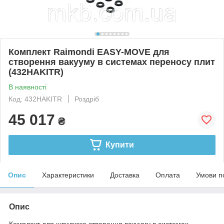
Комплект Raimondi EASY-MOVE для
створення вакууму в системах переносу плит
(432HAKITR)
В наявності
Код: 432HAKITR
Роздріб
45 017
₴
Купити
Опис
Характеристики
Доставка
Оплата
Умови п
Опис
Комплект для швидкого створення вакууму в системах