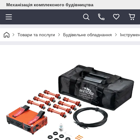
Механізація комплексного будівництва
Товари та послуги
Будівельне обладнання
Інструме