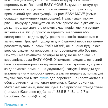
переносу плит Raimondi EASY-MOVE Вакуумний контур для
підключення та одночасного включення до 8 присосок,
призначений для маніпуляційних рам EASY-MOVE (тільки
оснащені вакуумними присосками). Натиснувши кнопку,
рівень вакууму підвищується на всіх присосках, підключених
до контуру, що значно економить час, порівнюючи з ручним
включенням. Якщо присоска втратить зчеплення або
випадково пошкодить трубу, решта присосків залишиться в
зачепленні. Пристрій підходить для будь-якої версії вантажно-
розвантажувальної рами EASY-MOVE, оснащеної будь-якою
версією вакуумних присосок, з поперечинами або без них.
Пристрій має компактні розміри та вагу, це не впливає на
керованість рами EASY-MOVE. У комплект входять: основний
блок з акумулятором і вакуумним насосом (кріпиться до рами
за допомогою ременя, що додається); вакуумні насадки для
встановлення у присоски шляхом заміни поршнем; поліамідні
трубки; захисна м'яка
сумка
для перенесення (постачається з
обома ручками та плечовим ременем). Характеристики:
Матеріал: алюміній, пластик, гума Тип присоски: стандартний
(прямий) Живлення від батареї: 38,5 Вт/ч Вага: 2,7 кг
Виробник:Raimondi(Італія)
Приховати