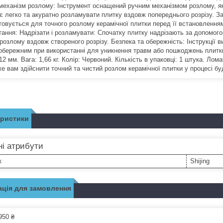
механізм розлому: Інструмент оснащений ручним механізмом розлому, яки
є легко та акуратно розламувати плитку вздовж попереднього розрізу. За
овується для точного розлому керамічної плитки перед її встановленням н
тання: Надрізати і розламувати: Спочатку плитку надрізають за допомого
 розлому вздовж створеного розрізу. Безпека та обережність: Інструкції 
 обережним при використанні для уникнення травм або пошкоджень плитк
12 мм. Вага: 1,66 кг. Колір: Червоний. Кількість в упаковці: 1 штука. Лома
е вам здійснити точний та чистий розлом керамічної плитки у процесі бу
еристики
і атрибути
к
Shijing
ція для замовлення
950 ₴