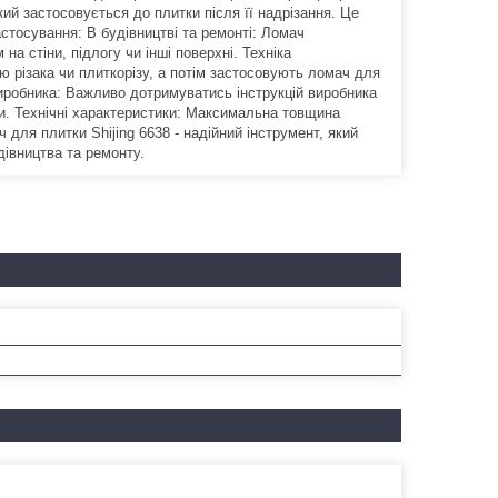
й застосовується до плитки після її надрізання. Це
стосування: В будівництві та ремонті: Ломач
а стіни, підлогу чи інші поверхні. Техніка
ю різака чи плиткорізу, а потім застосовують ломач для
виробника: Важливо дотримуватись інструкцій виробника
и. Технічні характеристики: Максимальна товщина
ч для плитки Shijing 6638 - надійний інструмент, який
дівництва та ремонту.