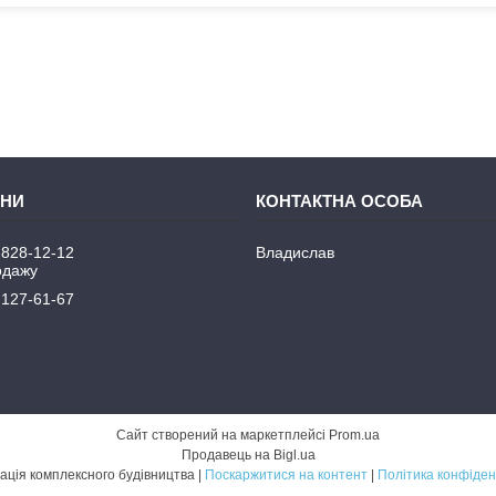
 828-12-12
Владислав
одажу
 127-61-67
Сайт створений на маркетплейсі
Prom.ua
Продавець на Bigl.ua
Механізація комплексного будівництва |
Поскаржитися на контент
|
Політика конфіден