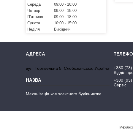
Середа
09:00
18:00
Четвер
09:00
18:00
Пʼятниця
09:00
18:00
Субота
10:00
15:00
Неділя
Вихідний
+380 (73)
вул. Торгівельна 5, Слобожанське, Україна
Відділ пр
+380 (93)
Сервіс
Механізація комплексного будівництва