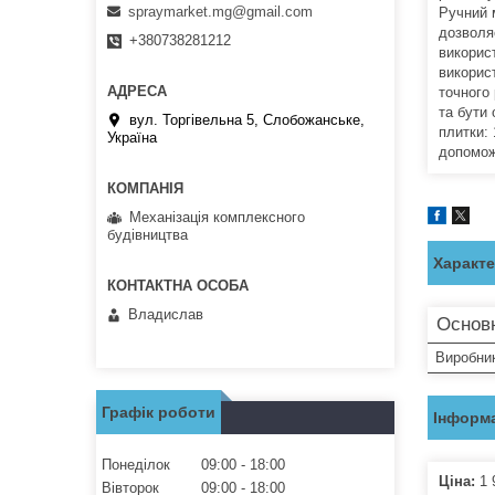
spraymarket.mg@gmail.com
Ручний 
дозволя
+380738281212
використ
викорис
точного
та бути
вул. Торгівельна 5, Слобожанське,
плитки: 
Україна
допомож
Механізація комплексного
будівництва
Характ
Владислав
Основн
Виробни
Графік роботи
Інформа
Понеділок
09:00
18:00
Ціна:
1 
Вівторок
09:00
18:00