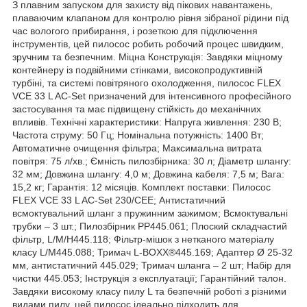
З плавним запуском для захисту від пікових навантажень,
плаваючим клапаном для контролю рівня зібраної рідини під
час вологого прибирання, і розеткою для підключення
інструментів, цей пилосос робить робочий процес швидким,
зручним та безпечним. Міцна Конструкція: Завдяки міцному
контейнеру із подвійними стінками, високопродуктивній
турбіні, та системі повітряного охолодження, пилосос FLEX
VCE 33 L AC-Set призначений для інтенсивного професійного
застосування та має підвищену стійкість до механічних
впливів. Технічні характеристики: Напруга живлення: 230 В;
Частота струму: 50 Гц; Номінальна потужність: 1400 Вт;
Автоматичне очищення фільтра; Максимальна витрата
повітря: 75 л/хв.; Ємність пилозбірника: 30 л; Діаметр шлангу:
32 мм; Довжина шлангу: 4,0 м; Довжина кабеля: 7,5 м; Вага:
15,2 кг; Гарантія: 12 місяців. Комплект поставки: Пилосос
FLEX VCE 33 L AC-Set 230/CEE; Антистатичний
всмоктувальний шланг з пружинним зажимом; Всмоктувальні
трубки – 3 шт.; Пилозбірник PP445.061; Плоский складчастий
фільтр, L/M/H445.118; Фільтр-мішок з нетканого матеріалу
класу L/M445.088; Тримач L-BOXX®445.169; Адаптер Ø 25-32
мм, антистатичний 445.029; Тримач шланга – 2 шт; Набір для
чистки 445.053; Інструкція з експлуатації; Гарантійний талон.
Завдяки високому класу пилу L та безпечній роботі з різними
видами пилу, цей пилосос ідеально підходить для