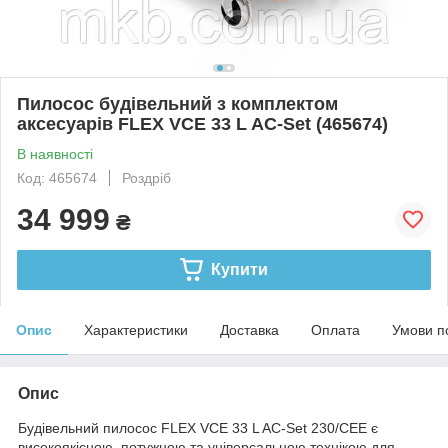
Пилосос будівельний з комплектом
аксесуарів FLEX VCE 33 L AC-Set (465674)
В наявності
Код: 465674
Роздріб
34 999
₴
Купити
Опис
Характеристики
Доставка
Оплата
Умови п
Опис
Будівельний пилосос FLEX VCE 33 L AC-Set 230/CEE є
високоякісною, потужною та універсальною технікою для