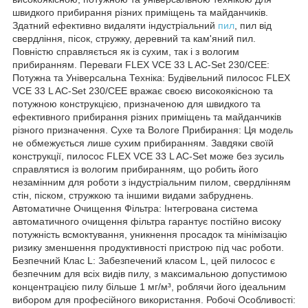
швидкого прибирання різних приміщень та майданчиків.
Здатний ефективно видаляти індустріальний
пил
, пил від
свердління, пісок, стружку, деревний та кам'яний пил.
Повністю справляється як із сухим, так і з вологим
прибиранням. Переваги FLEX VCE 33 L AC-Set 230/CEE:
Потужна та Універсальна Техніка: Будівельний пилосос FLEX
VCE 33 L AC-Set 230/CEE вражає своєю високоякісною та
потужною конструкцією, призначеною для швидкого та
ефективного прибирання різних приміщень та майданчиків
різного призначення. Сухе та Вологе Прибирання: Ця модель
не обмежується лише сухим прибиранням. Завдяки своїй
конструкції, пилосос FLEX VCE 33 L AC-Set може без зусиль
справлятися із вологим прибиранням, що робить його
незамінним для роботи з індустріальним пилом, свердлінням
стін, піском, стружкою та іншими видами забруднень.
Автоматичне Очищення Фільтра: Інтегрована система
автоматичного очищення фільтра гарантує постійно високу
потужність всмоктування, уникнення просадок та мінімізацію
ризику зменшення продуктивності пристрою під час роботи.
Безпечний Клас L: Забезпечений класом L, цей пилосос є
безпечним для всіх видів пилу, з максимальною допустимою
концентрацією пилу більше 1 мг/м³, роблячи його ідеальним
вибором для професійного використання. Робочі Особливості: