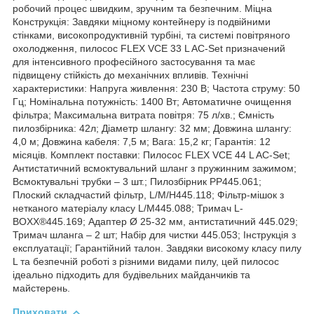
робочий процес швидким, зручним та безпечним. Міцна
Конструкція: Завдяки міцному контейнеру із подвійними
стінками, високопродуктивній турбіні, та системі повітряного
охолодження, пилосос FLEX VCE 33 L AC-Set призначений
для інтенсивного професійного застосування та має
підвищену стійкість до механічних впливів. Технічні
характеристики: Напруга живлення: 230 В; Частота струму: 50
Гц; Номінальна потужність: 1400 Вт; Автоматичне очищення
фільтра; Максимальна витрата повітря: 75 л/хв.; Ємність
пилозбірника: 42л; Діаметр шлангу: 32 мм; Довжина шлангу:
4,0 м; Довжина кабеля: 7,5 м; Вага: 15,2 кг; Гарантія: 12
місяців. Комплект поставки: Пилосос FLEX VCE 44 L AC-Set;
Антистатичний всмоктувальний шланг з пружинним зажимом;
Всмоктувальні трубки – 3 шт.; Пилозбірник PP445.061;
Плоский складчастий фільтр, L/M/H445.118; Фільтр-мішок з
нетканого матеріалу класу L/M445.088; Тримач L-
BOXX®445.169; Адаптер Ø 25-32 мм, антистатичний 445.029;
Тримач шланга – 2 шт; Набір для чистки 445.053; Інструкція з
експлуатації; Гарантійний талон. Завдяки високому класу пилу
L та безпечній роботі з різними видами пилу, цей пилосос
ідеально підходить для будівельних майданчиків та
майстерень.
Приховати