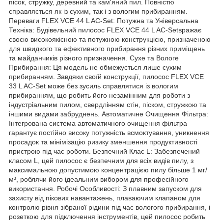
пісок, стружку, деревний та кам'яний пил. Повністю
справляється як із сухим, так і з вологим прибиранням.
Переваги FLEX VCE 44 L AC-Set: Потужна та Універсальна
Техніка: Будівельний пилосос FLEX VCE 44 L AC-Setвражає
своєю високоякісною та потужною конструкцією, призначеною
для швидкого та ефективного прибирання різних приміщень
та майданчиків різного призначення. Сухе та Вологе
Прибирання: Ця модель не обмежується лише сухим
прибиранням. Завдяки своїй конструкції, пилосос FLEX VCE
33 L AC-Set може без зусиль справлятися із вологим
прибиранням, що робить його незамінним для роботи з
індустріальним пилом, свердлінням стін, піском, стружкою та
іншими видами забруднень. Автоматичне Очищення Фільтра:
Інтегрована система автоматичного очищення фільтра
гарантує постійно високу потужність всмоктування, уникнення
просадок та мінімізацію ризику зменшення продуктивності
пристрою під час роботи. Безпечний Клас L: Забезпечений
класом L, цей пилосос є безпечним для всіх видів пилу, з
максимальною допустимою концентрацією пилу більше 1 мг/
м³, роблячи його ідеальним вибором для професійного
використання. Робочі Особливості: З плавним запуском для
захисту від пікових навантажень, плаваючим клапаном для
контролю рівня зібраної рідини під час вологого прибирання, і
розеткою для підключення інструментів, цей пилосос робить