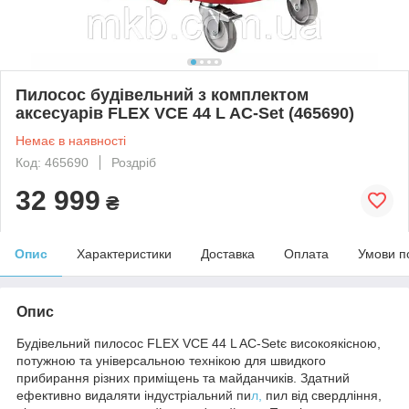
Пилосос будівельний з комплектом
аксесуарів FLEX VCE 44 L AC-Set (465690)
Немає в наявності
Код: 465690
Роздріб
32 999
₴
Опис
Характеристики
Доставка
Оплата
Умови п
Опис
Будівельний пилосос FLEX VCE 44 L AC-Setє високоякісною,
потужною та універсальною технікою для швидкого
прибирання різних приміщень та майданчиків. Здатний
ефективно видаляти індустріальний пи
л,
пил від свердління,