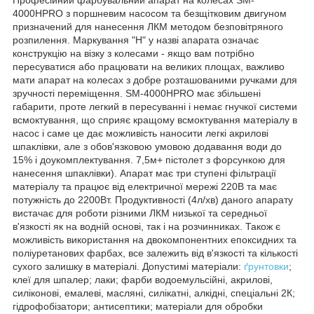
4000HPRO з поршневим насосом та безщітковим двигуном
призначений для нанесення ЛКМ методом безповітряного
розпилення. Маркування "H" у назві апарата означає
конструкцію на візку з колесами - якщо вам потрібно
пересуватися або працювати на великих площах, важливо
мати апарат на колесах з добре розташованими ручками для
зручності переміщення. SM-4000HPRO має збільшені
габарити, проте легкий в пересуванні і немає гнучкої системи
всмоктування, що сприяє кращому всмоктування матеріалу в
насос і саме це дає можливість наносити легкі акрилові
шпаклівки, але з обов'язковою умовою додавання води до
15% і доукомплектування. 7,5м+ пістолет з форсункою для
нанесення шпаклівки). Апарат має три ступені фільтрації
матеріалу та працює від електричної мережі 220В та має
потужність до 2200Вт. Продуктивності (4л/хв) даного апарату
вистачає для роботи різними ЛКМ низької та середньої
в'язкості як на водній основі, так і на розчинниках. Також є
можливість використання на двокомпонентних епоксидних та
поліуретанових фарбах, все залежить від в'язкості та кількості
сухого залишку в матеріалі. Допустимі матеріали:
ґрунтовки
;
клеї для шпалер; лаки; фарби водоемульсійні, акрилові,
силіконові, емалеві, масляні, силікатні, алкідні, спеціальні 2К;
гідрофобізатори; антисептики; матеріали для обробки