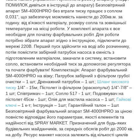
ПОМИЛОК дивіться в інструкції до апарату) Безповітряний
апарат SM-4000HPRO без втрати тиску працює з соплом
0,031", що забезпечує можливість нанести до 200кв.м. за
годину. від в'язкості матеріалу, розміру сопла та зовнішньої
температури на місці роботи. У комплекті апарата є все
необхідне для початку фарбувальних робіт. Для роботи
потрібно зібрати апарат згідно з інструкцією, підключити до
мережі 220В. Перший пуск здійснити на воді або розчиннику,
потім помістити забірний патрубок насоса в ємність з
підготовленим матеріалом, закачати в систему, встановити
сопло, встановити необхідний тиск за допомогою регулятора
та почати фарбувати! Комплектація: Апарат фарбувальний
SM-4000HPRO на візку; Патрубок забірний з фільтром грубої
очистки – 1 шт; Дренажний патрубок – 1 шт.;
Шланг високого
тиску
1/4" - 15м; Пістолет із фільтром (краскопульт) 1/4"-7/8" –
1 шт; Співтримач – 1шт; Сопло 517 - 1 шт; Подовжувач на
пістолет 45см - 1шт; Олія для мастила насоса – 1 шт;
Гайкові
ключі
– 1 к-т; Інструкція – 1шт; Гарантійний талон – 1шт.
Безповітряний фарбувальний апарат SM-4000HPRO за ціною
повністю відповідає його параметрам, якості елементів та
надійності від SPRAY MARKET. Призначений для будь-яких
будівельних майданчиків, за середніх обсягів робіт до 2000 кв.
на добу. Ресурс манжет насоса залежить від кількості циклів