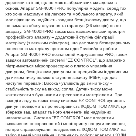
деревини та інші, що не мають абразивних складових в
основі. Апарат SM-4000HPRO популярна модель, серед тих
хто хоче максимум від легкого та мобільного апарату, який
має підвищену надійність завдяки безщітковому двигуну, що
не вимагає обслуговування та гарантує (36 місяців) цього
апарату. SM-4000HPRO також має найважливіший пристрій
професійного апарату – додатковий ступінь фільтрації
матеріалу (з великим фільтром), що дає змогу безперервному
нанесенню матеріалу протягом однієї зміни/дня роботи.
Апарат SM-4000HPRO позначений маркуванням PRO, також
завдяки автоматичній системі "EZ CONTROL", що апаратно
підтримується мікропроцесорною платою управління
двигуном, безщітковим двигуном та прецизійним індуктивним
датчиком тиску великого ступеня захисту IP65+, що дає
наступні переваги: Висока чутливість до зміни тиску –
стабільність тиску на виході сопла. Датчик тиску може
контактувати з будь-якими агресивними матеріалами. При
виході з ладу датчика тиску система EZ CONTROL зупинить
двигун і повідомить про несправність КОДОМ ПОМИЛКИ, це
збереже ваш апарат та його елементи від надмірних
навантажень. Система "EZ CONTROL" має алгоритми
визначення несправностей і моніторингу напруги живлення,
які при спрацьовуванні повідомляють КОДОМ ПОМИЛКИ на
табло панелі управління і зупиняють роботу апарату. (КОДИ