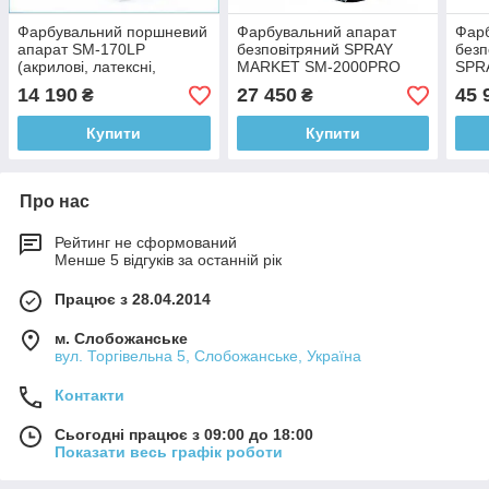
Фарбувальний поршневий
Фарбувальний апарат
Фар
апарат SM-170LP
безповітряний SPRAY
безп
(акрилові, латексні,
MARKET SM-2000PRO
SPR
силіконові, ПФ, ГФ)
(10019)
280
14 190
27 450
45 
₴
₴
Купити
Купити
Про нас
Рейтинг не сформований
Менше 5 відгуків за останній рік
Працює з 28.04.2014
м. Слобожанське
вул. Торгівельна 5, Слобожанське, Україна
Контакти
Сьогодні працює з 09:00 до 18:00
Показати весь графік роботи