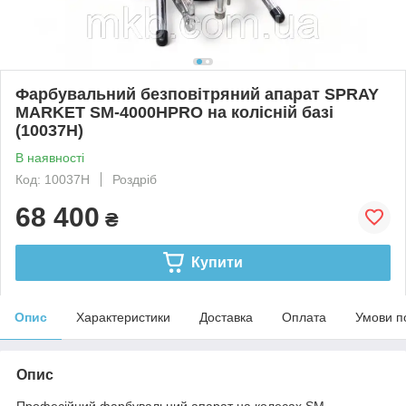
Фарбувальний безповітряний апарат SPRAY
MARKET SM-4000HPRO на колісній базі
(10037H)
В наявності
Код: 10037H
Роздріб
68 400
₴
Купити
Опис
Характеристики
Доставка
Оплата
Умови п
Опис
Професійний фарбувальний апарат на колесах SM-