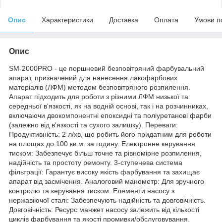
Опис
Характеристики
Доставка
Оплата
Умови п
Опис
SM-2000PRO - це поршневий безповітряний фарбувальний
апарат, призначений для нанесення лакофарбових
матеріалів (ЛФМ) методом безповітряного розпилення.
Апарат підходить для роботи з різними ЛФМ низької та
середньої в'язкості, як на водній основі, так і на розчинниках,
включаючи двокомпонентні епоксидні та поліуретанові фарби
(залежно від в'язкості та сухого залишку). Переваги:
Продуктивність: 2 л/хв, що робить його придатним для роботи
на площах до 100 кв.м. за годину. Електронне керування
тиском: Забезпечує більш точне та рівномірне розпилення,
надійність та простоту ремонту. 3-ступенева система
фільтрації: Гарантує високу якість фарбування та захищає
апарат від засмічення. Аналоговий манометр: Для зручного
контролю та керування тиском. Елементи насосу з
нержавіючої сталі: Забезпечують надійність та довговічність.
Довговічність: Ресурс манжет насосу залежить від кількості
циклів фарбування та якості промивки/обслуговування.