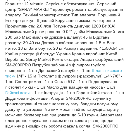
Гарантія: 12 місяців. Сервісне обслуговування: Сервісний
центр "SPRAY MARKET" пропонує ремонт та обслуговування
апарату. Технічні характеристики: Тип апарата: Поршневий
Електро двигун: Щітковий Керування тиском: Електронне
Продуктивність: 2.0 л/хв Потужність двигуна: 1200 Вт (6А)
Максимальний розмір сопла: 0.021 дюйм Максимальний тиск:
200 Бар Максимальна довжина шлангу: 45 м Відстань
розпилу: 30-40 см Довжина кабелю живлення: 1.5 м Вага
нетто: 18 кг Вага брутто: 20 кг Розмір пакування: 41x50x54 см
Країна реєстрації бренду: Україна Країна виробник: Китай
Виробник: Spray Market Комплектація: Апарат фарбувальний
SM-2000PRO Патрубок забірний з фільтром грубого
очищення - 1 шт Дренажний патрубок - 1 шт
Шланг високого
тиску
1/4" - 15 м Пістолет з фільтром (краскопульт) 1/4"-7/8" -
1 шт Соплотримач - 1 шт Сопло 517 - 1 шт Подовжувач на
пістолет 45 см - 1 шт Масло для змащення насоса - 1 шт
Гайкові ключі
- 1 к-т Інструкція - 1 шт Гарантійний талон - 1 шт
Додаткова інформація: Апарат SM-2000PRO зручний у
транспортуванні та має невелику вагу. Завдяки потужному
двигуну та узгодженій з ним механічній конструкції апарату,
можливо безперервно працювати до 5-10 годин. Апарат має
електронне керування тиском початкового рівня, що дає
відмінну рівномірність роботи факела сопла. SM-2000PRO