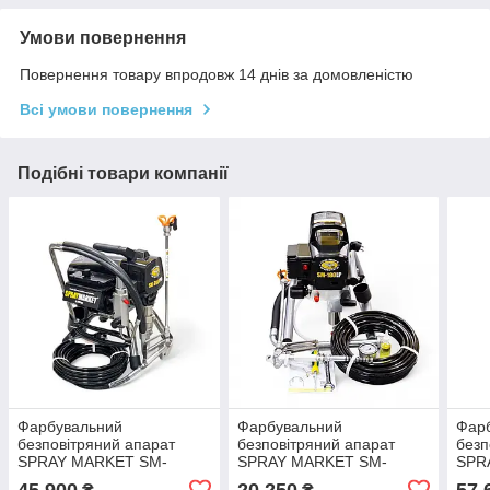
Умови повернення
Повернення товару впродовж 14 днів за домовленістю
Всі умови повернення
Подібні товари компанії
Фарбувальний
Фарбувальний
Фар
безповітряний апарат
безповітряний апарат
безп
SPRAY MARKET SM-
SPRAY MARKET SM-
SPR
2800PRO (10036)
180LP (10018)
400
45 900
20 250
57 