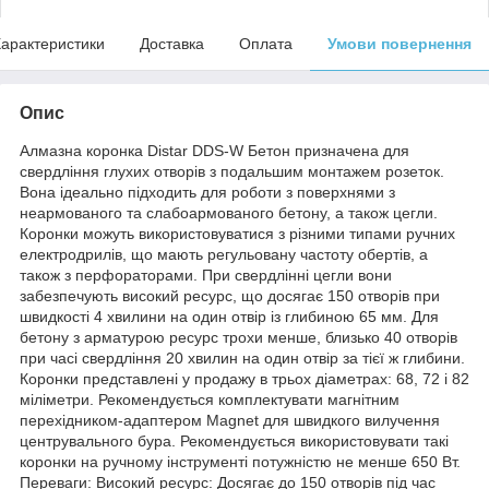
арактеристики
Доставка
Оплата
Умови повернення
Опис
Алмазна коронка Distar DDS-W Бетон призначена для
свердління глухих отворів з подальшим монтажем розеток.
Вона ідеально підходить для роботи з поверхнями з
неармованого та слабоармованого бетону, а також цегли.
Коронки можуть використовуватися з різними типами ручних
електродрилів, що мають регульовану частоту обертів, а
також з перфораторами. При свердлінні цегли вони
забезпечують високий ресурс, що досягає 150 отворів при
швидкості 4 хвилини на один отвір із глибиною 65 мм. Для
бетону з арматурою ресурс трохи менше, близько 40 отворів
при часі свердління 20 хвилин на один отвір за тієї ж глибини.
Коронки представлені у продажу в трьох діаметрах: 68, 72 і 82
міліметри. Рекомендується комплектувати магнітним
перехідником-адаптером Magnet для швидкого вилучення
центрувального бура. Рекомендується використовувати такі
коронки на ручному інструменті потужністю не менше 650 Вт.
Переваги: Високий ресурс: Досягає до 150 отворів під час