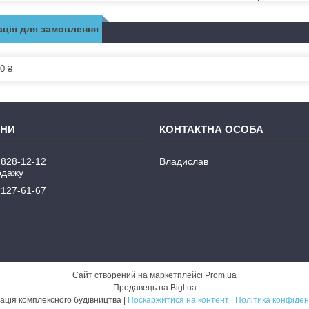
ція для замовлення
0 ₴
 828-12-12
Владислав
одажу
 127-61-67
Сайт створений на маркетплейсі
Prom.ua
Продавець на Bigl.ua
Механізація комплексного будівництва |
Поскаржитися на контент
|
Політика конфіден