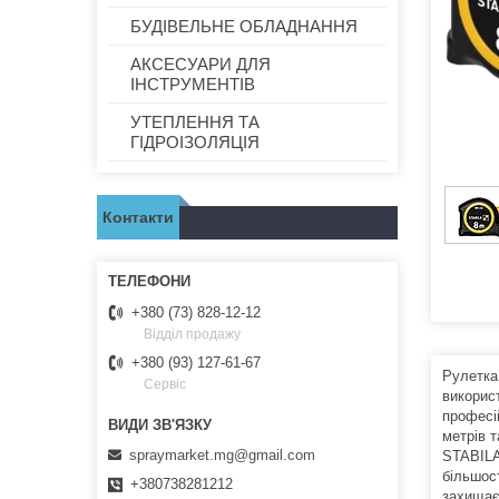
БУДІВЕЛЬНЕ ОБЛАДНАННЯ
АКСЕСУАРИ ДЛЯ
ІНСТРУМЕНТІВ
УТЕПЛЕННЯ ТА
ГІДРОІЗОЛЯЦІЯ
Контакти
+380 (73) 828-12-12
Відділ продажу
+380 (93) 127-61-67
Рулетка
Сервіс
викорис
професі
метрів 
spraymarket.mg@gmail.com
STABILA
більшост
+380738281212
захищає