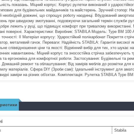
ність показань. Міцний корпус: Корпус рулетки виконаний з ударостійкого
типових для будівельних майданчиків та майстерень. Зручний стопор: Над
ій необхідній довжині, що спрощує роботу наодинці. Вбудований амортиза
ень при швидкому змотуванні, подовжуючи загальний термін служби рул
добре лежить у руці, що підвищує комфорт при тривалому використанні. 
ані поверхні. Характеристики: Виробник: STABILA Модель: Type BM 100 А
точності: II Матеріал корпусу: Ударостійкий полікарбонат Покриття стріч
тор, металевий гачок. Переваги: Надійність STABILA: Гарантія високої як
не співвідношення ціни та якості: Відмінний вибір для тих, хто шукає на
енних навантажень: Міцний корпус та зносостійка стрічка забезпечують т
а та ергономіка для комфортної роботи. Застосування: Будівельні та рем
. Домашній ремонт та облаштування: Від замірів меблів до розмітки для 
пилу матеріалів. Сфера DIY (Зроби сам): Ідеальний інструмент для амато
видкі заміри на різних об'єктах. Комплектація: Рулетка STABILA Type BM
еристики
ні
к
Stabila