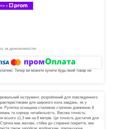
ти з
нів
за домовленістю
 платежі. Тепер ви можете купити будь-який товар не
ірювальний інструмент, розроблений для повсякденного
арактеристиками для широкого кола завдань, як у
ічки: Рулетка оснащена сталевою стрічкою довжиною 8
ювань та хорошу читабельність. Висока точність:
я всього ±1,3 мм на 8 метрів. Ця точність достатня для
Стрічка має матове, стійке до стирання покриття, яке
риття також запобігає відблискам, покращуючи