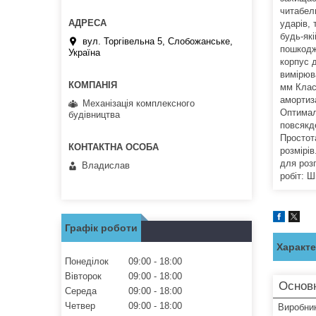
читабель
ударів, 
будь-як
вул. Торгівельна 5, Слобожанське,
пошкодж
Україна
корпус 
вимірюв
мм Клас 
амортиза
Механізація комплексного
Оптималь
будівництва
повсякд
Простот
розмірів
для роз
Владислав
робіт: Ш
Графік роботи
Характ
Понеділок
09:00
18:00
Вівторок
09:00
18:00
Основ
Середа
09:00
18:00
Четвер
09:00
18:00
Виробни