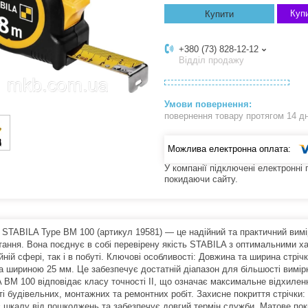
Купи
Купити
+380 (73) 828-12-12
Відділ продажу
повернення товару протягом 14 д
У компанії підключені електронні
покидаючи сайту.
 STABILA Type BM 100 (артикул 19581) — це надійний та практичний вим
тання. Вона поєднує в собі перевірену якість STABILA з оптимальними х
йній сфері, так і в побуті. Ключові особливості: Довжина та ширина стр
та шириною 25 мм. Це забезпечує достатній діапазон для більшості вимір
 BM 100 відповідає класу точності II, що означає максимальне відхиленн
і будівельних, монтажних та ремонтних робіт. Захисне покриття стрічки: 
 шкалу від пошкоджень та забезпечує довгий термін служби. Матове пок