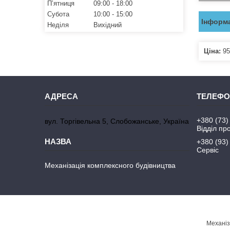
Пʼятниця
09:00
18:00
Субота
10:00
15:00
Інформа
Неділя
Вихідний
Ціна:
95
+380 (73)
вул. Торгівельна 5, Слобожанське, Україна
Відділ пр
+380 (93)
Сервіс
Механізація комплексного будівництва