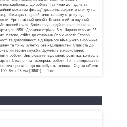
 полікарбонату, що робить її стійкою до падінь та
ійний механізм фіксації дозволяє закріпити стрічку на
тор: Захищає кінцевий гачок та саму стрічку від
етки. Ергономічний дизайн: Компактний та зручний
Металевий гачок: Забезпечує надійне зачеплення за
ртикул: 19581 Довжина стрічки: 8 м Ширина стрічки: 25
ки: Матове, стійке до стирання Особливості: Стопор,
ості та довговічності від відомого німецького виробника.
дійну та точну рулетку без надмірностей. Стійкість до
ривалий термін служби. Зручність використання:
онтні роботи: Вимірювання відстаней, розмітка, контроль
картин. Столярні та теслярські роботи: Точні вимірювання
рських проектів, що потребують точності. Оцінка об'ємів
 100: 8м x 25 мм (19581) — 1 шт.