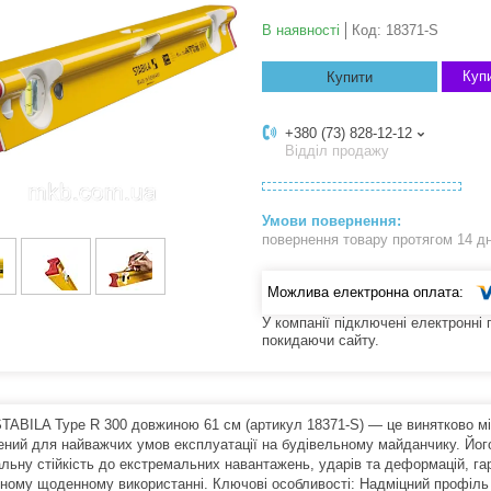
В наявності
Код:
18371-S
Купи
Купити
+380 (73) 828-12-12
Відділ продажу
повернення товару протягом 14 д
У компанії підключені електронні
покидаючи сайту.
STABILA Type R 300 довжиною 61 см (артикул 18371-S) — це винятково мі
ений для найважчих умов експлуатації на будівельному майданчику. Йог
льну стійкість до екстремальних навантажень, ударів та деформацій, гар
вному щоденному використанні. Ключові особливості: Надміцний профіль 