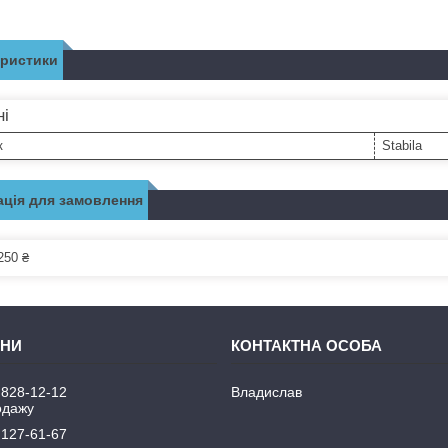
еристики
ні
к
Stabila
ція для замовлення
250 ₴
 828-12-12
Владислав
одажу
 127-61-67