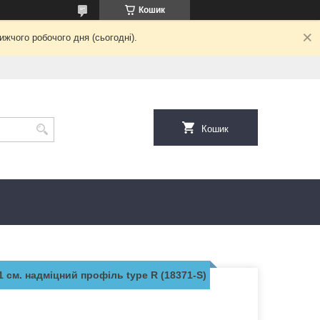
Кошик
жчого робочого дня (сьогодні).
Кошик
1 см. надміцний профіль type R (18371-S)