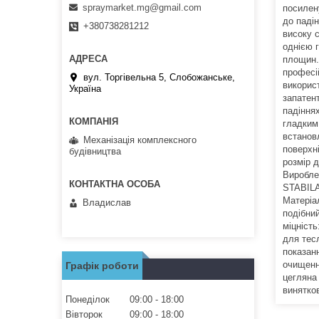
spraymarket.mg@gmail.com
посилен
до паді
+380738281212
високу 
однією 
площин.
професі
вул. Торгівельна 5, Слобожанське,
викорис
Україна
запатен
падіннях
гладким 
встанов
Механізація комплексного
поверхн
будівництва
розмір 
Виробле
STABILA
Матеріа
Владислав
подібни
міцніст
для тесл
показанн
очищенн
Графік роботи
цегляна 
винятков
Понеділок
09:00
18:00
Вівторок
09:00
18:00