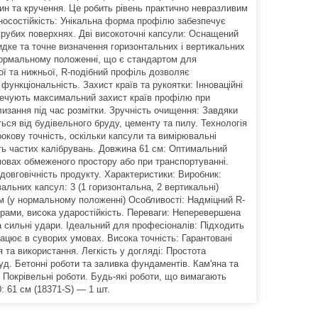
гин та кручення. Це робить рівень практично невразливим
носостійкість: Унікальна форма профілю забезпечує
 грубих поверхнях. Дві високоточні капсули: Оснащений
ке та точне визначення горизонтальних і вертикальних
 нормальному положенні, що є стандартом для
ої та нижньої, R-подібний профіль дозволяє
ункціональність. Захист країв та рукоятки: Інноваційні
зпечують максимальний захист країв профілю при
слизання під час розмітки. Зручність очищення: Завдяки
ться від будівельного бруду, цементу та пилу. Технологія
кову точність, оскільки капсули та вимірювальні
ість частих калібрувань. Довжина 61 см: Оптимальний
мовах обмеженого простору або при транспортуванні.
довговічність продукту. Характеристики: Виробник:
льних капсул: 3 (1 горизонтальна, 2 вертикальні)
/м (у нормальному положенні) Особливості: Надміцний R-
орами, висока ударостійкість. Переваги: Неперевершена
а сильні удари. Ідеальний для професіоналів: Підходить
рацює в суворих умовах. Висока точність: Гарантовані
 та використання. Легкість у догляді: Простота
д. Бетонні роботи та заливка фундаментів. Кам'яна та
. Покрівельні роботи. Будь-які роботи, що вимагають
: 61 см (18371-S) — 1 шт.