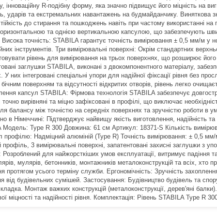
у, інноваційну R-подібну форму, яка значно підвищує його міцність на ви
нь, ударів та екстремальних навантажень на будмайданчику. Виняткова з
стійкість до стирання та пошкоджень навіть при частому використанні на
горизонтальною та однією вертикальною капсулою, що забезпечують швид
 Висока точність: STABILA гарантує точність вимірювання ± 0,5 мм/м у
йних інструментів. Три вимірювальні поверхні: Окрім стандартних верхнь
товувати рівень для вимірювання на трьох поверхнях, що розширює його ф
товані заглушки STABILA, виконані з двокомпонентного матеріалу, забе
. У них інтегровані спеціальні упори для надійної фіксації рівня без про
бічним поверхням та відсутності відкритих отворів, рівень легко очищає
лення капсул STABILA: Фірмова технологія STABILA забезпечує довгостро
і точно вирівняні та міцно зафіксовані в профілі, що виключає необхідн
для балансу між точністю на середніх поверхнях та зручністю роботи в у
но в Німеччині: Підтверджує найвищу якість виготовлення, надійність та 
 Модель: Type R 300 Довжина: 61 см Артикул: 18371-S Кількість вимірюва
л профілю: Надміцний алюміній (Type R) Точність вимірювання: ± 0,5 мм
й профіль, 3 вимірювальні поверхні, запатентовані захисні заглушки з уп
ь: Розроблений для найжорсткіших умов експлуатації, витримує падіння т
ярів, мулярів, бетонників, монтажників металоконструкцій та всіх, хто п
я протягом усього терміну служби. Ергономічність: Зручність захоплення
я від будівельних сумішей. Застосування: Будівництво будівель та спору
кладка. Монтаж важких конструкцій (металоконструкції, дерев'яні балки)
ої міцності та надійності рівня. Комплектація: Рівень STABILA Type R 300