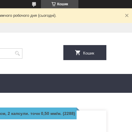
Кошик
жчого робочого дня (сьогодні).
Кошик
см, 2 капсули. точн 0,50 мм/м. (2288)