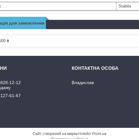
к
Stabila
ція для замовлення
600 ₴
 828-12-12
Владислав
одажу
 127-61-67
Сайт створений на маркетплейсі
Prom.ua