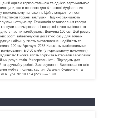
снащений однією горизонтальною та однією вертикальною
 площини, що є основою для більшості будівельних
м у нормальному положенні. Цей стандарт точності
т. Пластикові торцеві заглушки: Надійно захищають
служби інструменту. Технологія встановлення капсул
капсули та вимірювальні поверхні точно вирівняні та
хідність частих калібрувань. Довжина 100 см: Цей розмір
них робіт, забезпечуючи достатню базу для точних
ерджує найвищу якість виготовлення, надійність та
вжина: 100 см Артикул: 2288 Кількість вимірювальних
ь вимірювання: ± 0,50 мм/м (у нормальному положенні)
адійність: Висока якість збірки та матеріалів забезпечує
йних результатів. Універсальність: Підходить для
 та зручний у роботі. Застосування: Вирівнювання стін
ння меблів, полиць, картин. Загальні будівельні та
ILA Type 70: 100 см (2288) — 1 шт.