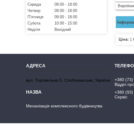
Середа
09:00
18:00
Виробни
Четвер
09:00
18:00
Пʼятниця
09:00
18:00
Інформа
Субота
10:00
15:00
Неділя
Вихідний
Ціна:
1 
+380 (73)
вул. Торгівельна 5, Слобожанське, Україна
Відділ пр
+380 (93)
Сервіс
Механізація комплексного будівництва