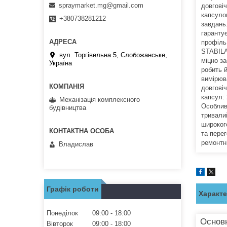
spraymarket.mg@gmail.com
довгові
капсуло
+380738281212
завдань
гарантує
профіль
STABILA
вул. Торгівельна 5, Слобожанське,
міцно за
Україна
робить 
вимірюва
довгові
капсул:
Механізація комплексного
Особливо
будівництва
тривали
широког
та перег
ремонтн
Владислав
Графік роботи
Характ
Понеділок
09:00
18:00
Основ
Вівторок
09:00
18:00