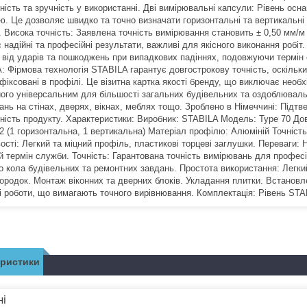
чність та зручність у використанні. Дві вимірювальні капсули: Рівень о
ю. Це дозволяє швидко та точно визначати горизонтальні та вертикальні
. Висока точність: Заявлена точність вимірювання становить ± 0,50 мм/
 надійні та професійні результати, важливі для якісного виконання робі
 від ударів та пошкоджень при випадкових падіннях, подовжуючи термін 
: Фірмова технологія STABILA гарантує довгострокову точність, оскільки 
фіксовані в профілі. Це візитна картка якості бренду, що виключає необ
його універсальним для більшості загальних будівельних та оздоблюваль
нь на стінах, дверях, вікнах, меблях тощо. Зроблено в Німеччині: Підтв
чність продукту. Характеристики: Виробник: STABILA Модель: Type 70 До
 2 (1 горизонтальна, 1 вертикальна) Матеріал профілю: Алюміній Точніст
сті: Легкий та міцний профіль, пластикові торцеві заглушки. Переваги: Н
й термін служби. Точність: Гарантована точність вимірювань для професі
о кола будівельних та ремонтних завдань. Простота використання: Легкий
ородок. Монтаж віконних та дверних блоків. Укладання плитки. Встановле
і роботи, що вимагають точного вирівнювання. Комплектація: Рівень STAB
еристики
ні