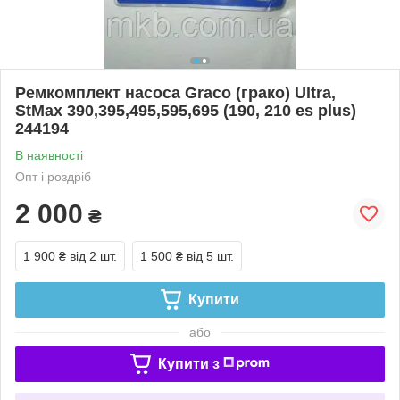
Ремкомплект насоса Graco (грако) Ultra,
StMax 390,395,495,595,695 (190, 210 es plus)
244194
В наявності
Опт і роздріб
2 000
₴
1 900 ₴
від 2 шт.
1 500 ₴
від 5 шт.
Купити
або
Купити з