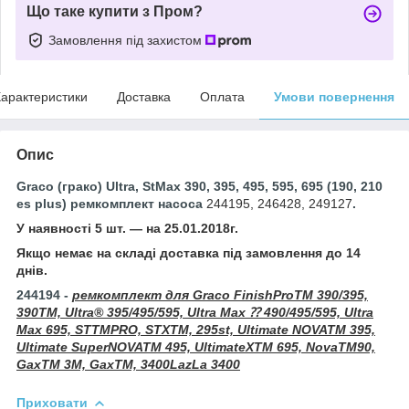
Що таке купити з Пром?
Замовлення під захистом
арактеристики
Доставка
Оплата
Умови повернення
Опис
Graco (грако) Ultra, StMax 390, 395, 495, 595, 695 (
190, 210
es plus
) ремкомплект насоса
244195, 246428, 249127
.
У наявності 5 шт. — на 25.01.2018г.
Якщо немає на складі доставка під замовлення до 14
днів.
244194 -
ремкомплект для Graco FinishProTM 390/395,
390TM, Ultra® 395/495/595, Ultra Max ⁇ 490/495/595, Ultra
Max 695, STTMPRO, STXTM, 295st, Ultimate NOVATM 395,
Ultimate SuperNOVATM 495, UltimateXTM 695, NovaTM90,
GaxTM 3M, GaxTM, 3400LazLa 3400
Приховати