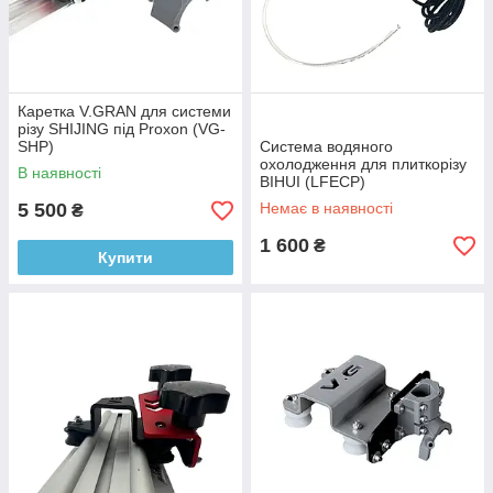
Каретка V.GRAN для системи
різу SHIJING під Proxon (VG-
SHP)
Система водяного
охолодження для плиткорізу
В наявності
BIHUI (LFECP)
5 500
Немає в наявності
₴
1 600
₴
Купити