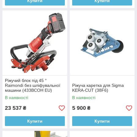
Купити
Купити
Ріжучий блок під 45 °
Raimondi без шліфувальної
Ріжуча каретка для Sigma
машини (433BCOH EU)
KERA-CUT (38F6)
В наявності
В наявності
23 537
5 900
₴
₴
Купити
Купити