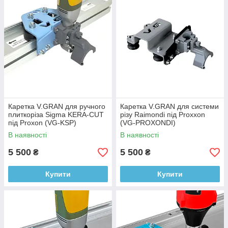
Каретка V.GRAN для ручного
Каретка V.GRAN для системи
плиткоріза Sigma KERA-CUT
різу Raimondi під Proxxon
під Proxon (VG-KSP)
(VG-PROXONDI)
В наявності
В наявності
5 500
5 500
₴
₴
Купити
Купити