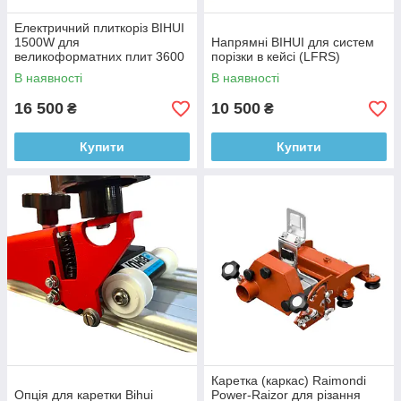
Електричний плиткоріз BIHUI
1500W для
Напрямні BIHUI для систем
великоформатних плит 3600
порізки в кейсі (LFRS)
мм (без напрямних) (LFEC)
В наявності
В наявності
16 500
10 500
₴
₴
Купити
Купити
Каретка (каркас) Raimondi
Опція для каретки Bihui
Power-Raizor для різання