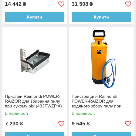
14 442
31 508
₴
₴
Купити
Купити
Пристрій Raimondi POWER-
Пристрій для Raimondi
RAIZOR для збирання пилу
POWER-RAIZOR для
при сухому різі (433PWZP A)
водяного збору пилу при
різанні (433PWW A)
В наявності
В наявності
7 230
9 545
₴
₴