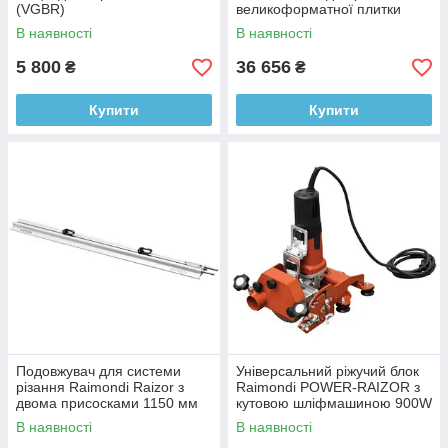
(VGBR)
великоформатної плитки
(433PWROHR)
В наявності
В наявності
5 800
36 656
₴
₴
Купити
Купити
Подовжувач для системи
Універсальний ріжучий блок
різання Raimondi Raizor з
Raimondi POWER-RAIZOR з
двома присосками 1150 мм
кутовою шліфмашиною 900W
(433CRP100)
(433PWR EU)
В наявності
В наявності