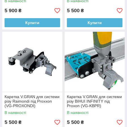
В наявності
В наявності
5 900
5 500
₴
₴
Купити
Купити
Каретка V.GRAN для системи
Каретка V.GRAN для системи
різу Raimondi під Proxxon
різу BIHUI INFINITY під
(VG-PROXONDI)
Proxon (VG-KBPR)
В наявності
В наявності
5 500
5 500
₴
₴