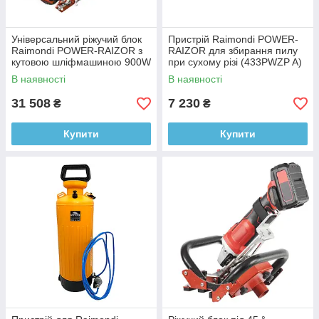
Універсальний ріжучий блок
Пристрій Raimondi POWER-
Raimondi POWER-RAIZOR з
RAIZOR для збирання пилу
кутовою шліфмашиною 900W
при сухому різі (433PWZP A)
(433PWR EU)
В наявності
В наявності
31 508
7 230
₴
₴
Купити
Купити