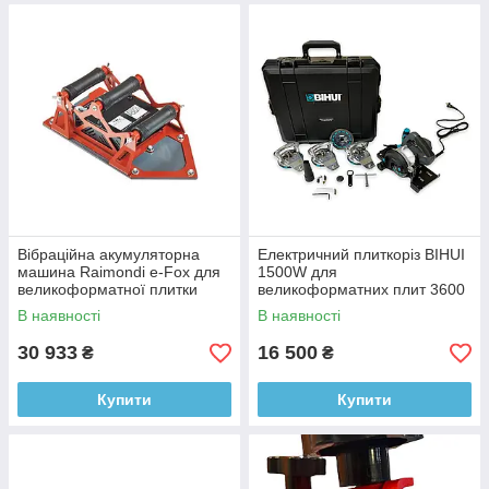
Вібраційна акумуляторна
Електричний плиткоріз BIHUI
машина Raimondi e-Fox для
1500W для
великоформатної плитки
великоформатних плит 3600
(321BATPRR)
мм (без напрямних) (LFEC)
В наявності
В наявності
30 933
16 500
₴
₴
Купити
Купити