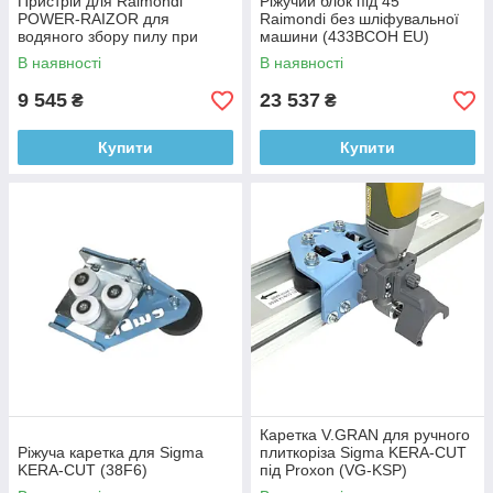
Пристрій для Raimondi
Ріжучий блок під 45 °
POWER-RAIZOR для
Raimondi без шліфувальної
водяного збору пилу при
машини (433BCOH EU)
різанні (433PWW A)
В наявності
В наявності
9 545
23 537
₴
₴
Купити
Купити
Каретка V.GRAN для ручного
Ріжуча каретка для Sigma
плиткоріза Sigma KERA-CUT
KERA-CUT (38F6)
під Proxon (VG-KSP)