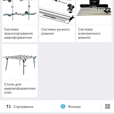
Система
Система ручного
Система
транспортування
різання
електричного
широформатних
різання
плит
Столи для
широкоформатних
плит
Сортування
0
Фільтри