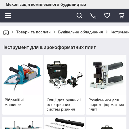
Механізація комплексного будівництва
Товари та послуги
Будівельне обладнання
Інструме
Інструмент для широкоформатних плит
Вібраційні
Опції для ручних і
Роздільники для
машинки
електричних
широкоформатних
систем різання
плит